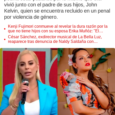
vivió junto con el padre de sus hijos, John
Kelvin, quien se encuentra recluido en un penal
por violencia de género.
Kenji Fujimori conmueve al revelar la dura razón por la
que no tiene hijos con su esposa Erika Muñóz: "El
proceso judicial"
César Sánchez, exdirector musical de La Bella Luz,
reaparece tras denuncia de Naldy Saldaña con
polémico pedido