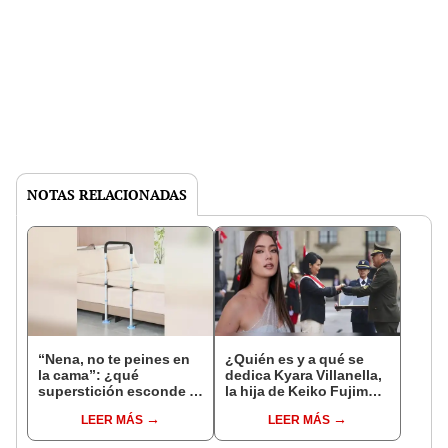
NOTAS RELACIONADAS
“Nena, no te peines en
¿Quién es y a qué se
la cama”: ¿qué
dedica Kyara Villanella,
superstición esconde la
la hija de Keiko Fujimori
famosa frase de los
que le dio la contra a
LEER MÁS
LEER MÁS
Enanitos Verdes?
nivel nacional?