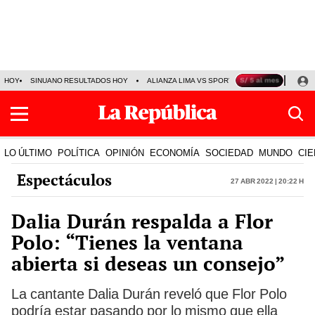
HOY
SINUANO RESULTADOS HOY
ALIANZA LIMA VS SPORT BOYS
JORGE MES
LO ÚLTIMO
POLÍTICA
OPINIÓN
ECONOMÍA
SOCIEDAD
MUNDO
CIE
Espectáculos
27 Abr 2022 | 20:22 h
Dalia Durán respalda a Flor
Polo: “Tienes la ventana
abierta si deseas un consejo”
La cantante Dalia Durán reveló que Flor Polo
podría estar pasando por lo mismo que ella