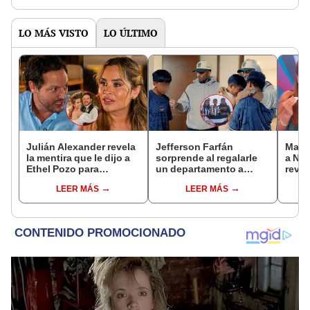
LO MÁS VISTO
LO ÚLTIMO
Julián Alexander revela
Jefferson Farfán
Maga
la mentira que le dijo a
sorprende al regalarle
a Nal
Ethel Pozo para
un departamento a
revel
conquistarla: “Si no, no
joven promesa del
roma
LEER MÁS
LEER MÁS
hubiéramos salido”
fútbol: "Lo hago de
de La
corazón"
más 