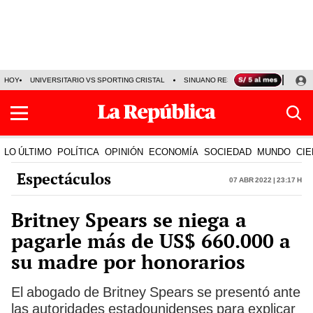
HOY
UNIVERSITARIO VS SPORTING CRISTAL
SINUANO RESULTADOS HOY
CA
LO ÚLTIMO
POLÍTICA
OPINIÓN
ECONOMÍA
SOCIEDAD
MUNDO
CIE
Espectáculos
07 Abr 2022 | 23:17 h
Britney Spears se niega a
pagarle más de US$ 660.000 a
su madre por honorarios
El abogado de Britney Spears se presentó ante
las autoridades estadounidenses para explicar