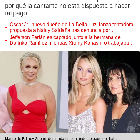
por qué la cantante no está dispuesta a hacer
tal pago.
Óscar Jr., nuevo dueño de La Bella Luz, lanza tentadora
propuesta a Naldy Saldaña tras denuncia por
tocamientos
Jefferson Farfán es captado junto a la hermana de
Darinka Ramírez mientras Xiomy Kanashiro trabajaba:
“Él tiene sus…”
Madre de Britney Spears demanda un contundente pago por haber