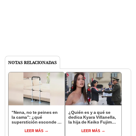
NOTAS RELACIONADAS
“Nena, no te peines en
¿Quién es y a qué se
la cama”: ¿qué
dedica Kyara Villanella,
superstición esconde la
la hija de Keiko Fujimori
famosa frase de los
que le dio la contra a
LEER MÁS
LEER MÁS
Enanitos Verdes?
nivel nacional?