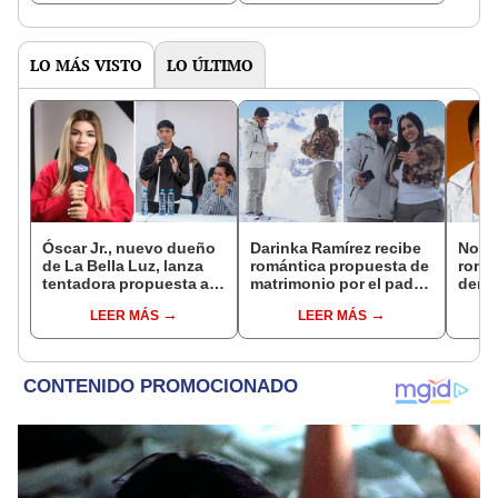
LO MÁS VISTO
LO ÚLTIMO
Óscar Jr., nuevo dueño
Darinka Ramírez recibe
Novi
de La Bella Luz, lanza
romántica propuesta de
rompe
tentadora propuesta a
matrimonio por el padre
denu
Naldy Saldaña tras
de su hija: "Entre
exdir
LEER MÁS
LEER MÁS
denuncia por
nervios, lágrimas y
Luz: 
tocamientos: “Va a
muchísima felicidad"
apoy
haber otro tipo de ley”