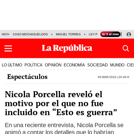
HOY
CASO MOCHASUELDOS
MIGUEL TORRES
LEY PULPÍN
PRECIO DEL
LO ÚLTIMO
POLÍTICA
OPINIÓN
ECONOMÍA
SOCIEDAD
MUNDO
CIE
Espectáculos
09 Mar 2022 | 20:40 h
Nicola Porcella reveló el
motivo por el que no fue
incluido en “Esto es guerra”
En una reciente entrevista, Nicola Porcella se
animó a contar los detalles que lo habrían