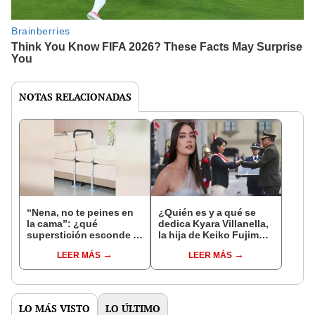
NOTAS RELACIONADAS
“Nena, no te peines en
¿Quién es y a qué se
la cama”: ¿qué
dedica Kyara Villanella,
superstición esconde la
la hija de Keiko Fujimori
famosa frase de los
que le dio la contra a
LEER MÁS
LEER MÁS
Enanitos Verdes?
nivel nacional?
LO MÁS VISTO
LO ÚLTIMO