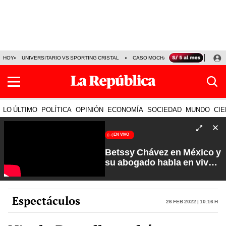
HOY
UNIVERSITARIO VS SPORTING CRISTAL
CASO MOCHASUELDOS
MIGUEL
LO ÚLTIMO
POLÍTICA
OPINIÓN
ECONOMÍA
SOCIEDAD
MUNDO
CIE
EN VIVO
Betssy Chávez en México y
su abogado habla en vivo |
Que No Se Te Olvide con
Carlos Cornejo
Espectáculos
26 Feb 2022 | 10:16 h