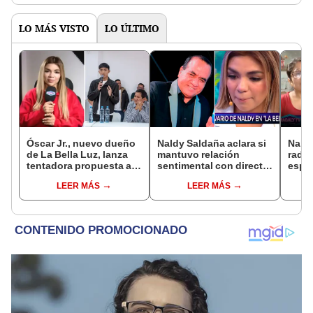
LO MÁS VISTO
LO ÚLTIMO
Óscar Jr., nuevo dueño
Naldy Saldaña aclara si
Nald
de La Bella Luz, lanza
mantuvo relación
radic
tentadora propuesta a
sentimental con director
espos
Naldy Saldaña tras
de La Bella Luz tras
de La
LEER MÁS
LEER MÁS
denuncia por
denunciarlo por
acusa
tocamientos: “Va a
tocamientos: “Me
relac
haber otro tipo de ley”
parece muy bajo”
basta