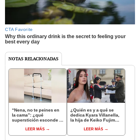
NOTAS RELACIONADAS
“Nena, no te peines en
¿Quién es y a qué se
la cama”: ¿qué
dedica Kyara Villanella,
superstición esconde la
la hija de Keiko Fujimori
famosa frase de los
que le dio la contra a
LEER MÁS
LEER MÁS
Enanitos Verdes?
nivel nacional?