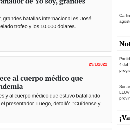
 ganador de Yo soy, grandes
Carli
y, grandes batallas internacional es 'José
agost
helado trofeo y los 10.000 dolares.
No
Partid
29/1/2022
4 del
progr
dece al cuerpo médico que
dónde
andemia
Senam
LLUV
es y al cuerpo médico que estuvo batallando
provi
el presentador. Luego, detalló: “Cuídense y
¡Va