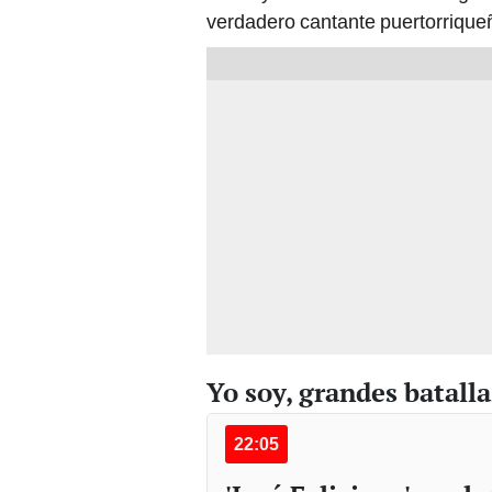
verdadero cantante puertorrique
Yo soy, grandes batall
22:05