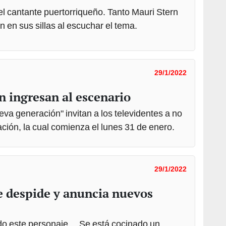
del cantante puertorriqueño. Tanto Mauri Stern
en sus sillas al escuchar el tema.
29/1/2022
án ingresan al escenario
va generación" invitan a los televidentes a no
ión, la cual comienza el lunes 31 de enero.
29/1/2022
e despide y anuncia nuevos
do este personaje… Se está cocinado un