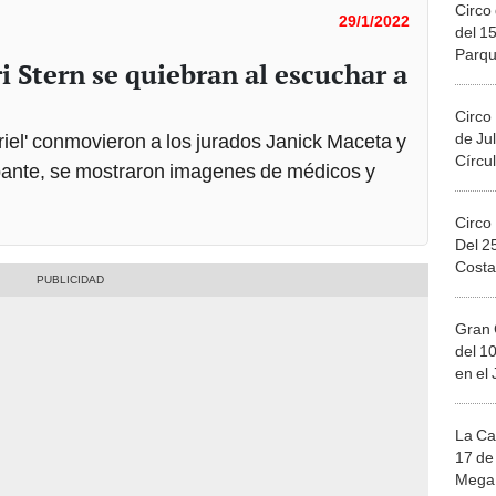
Circo 
29/1/2022
del 15
Parqu
 Stern se quiebran al escuchar a
Migue
Circo
de Jul
riel' conmovieron a los jurados Janick Maceta y
Círcul
ipante, se mostraron imagenes de médicos y
Circo
Del 2
Costa
Gran 
del 10
en el
La Ca
17 de 
Mega 