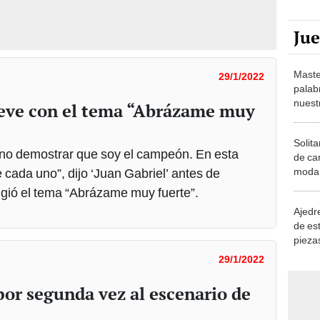
Ju
Maste
29/1/2022
palab
nuest
ueve con el tema “Abrázame muy
Solita
sino demostrar que soy el campeón. En esta
de ca
moda.
 cada uno”, dijo ‘Juan Gabriel’ antes de
demue
igió el tema “Abrázame muy fuerte”.
Ajedre
de es
piezas
consi
29/1/2022
 por segunda vez al escenario de