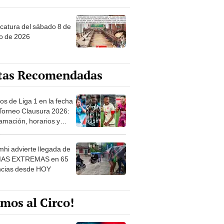
ncatura del sábado 8 de
o de 2026
tas Recomendadas
os de Liga 1 en la fecha
 Torneo Clausura 2026:
amación, horarios y
 ver
hi advierte llegada de
IAS EXTREMAS en 65
ncias desde HOY
mos al Circo!