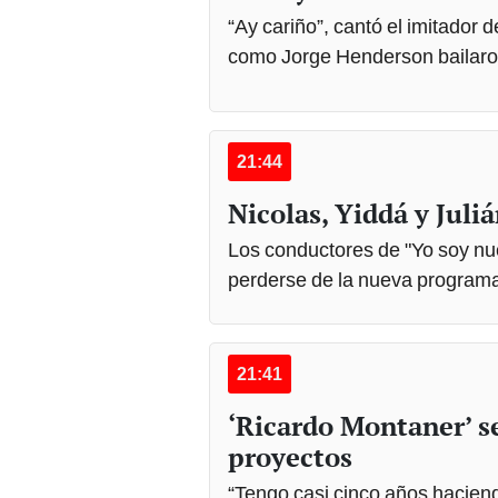
“Ay cariño”, cantó el imitador 
como Jorge Henderson bailaron 
21:44
Nicolas, Yiddá y Juli
Los conductores de "Yo soy nue
perderse de la nueva programac
21:41
‘Ricardo Montaner’ s
proyectos
“Tengo casi cinco años hacien