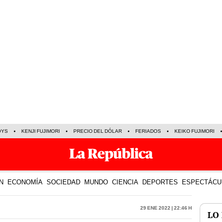
OYS
KENJI FUJIMORI
PRECIO DEL DÓLAR
FERIADOS
KEIKO FUJIMORI
N
ECONOMÍA
SOCIEDAD
MUNDO
CIENCIA
DEPORTES
ESPECTÁCU
29 Ene 2022 | 22:46 h
LO