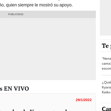
ño, quien siempre le mostró su apoyo.
Te 
“Nena
cama”
escon
los E
¿Quié
as EN VIVO
Kyara 
Keiko 
contra
29/1/2022
Car