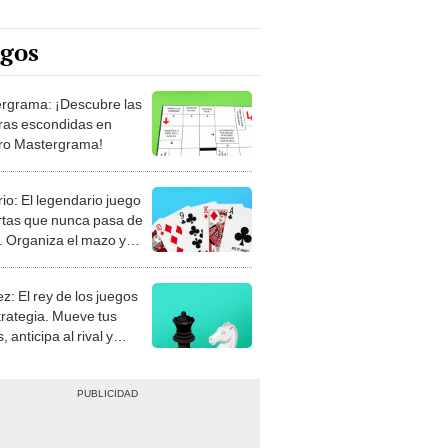
egos
rgrama: ¡Descubre las
ras escondidas en
ro Mastergrama!
rio: El legendario juego
rtas que nunca pasa de
 Organiza el mazo y
stra tu habilidad.
z: El rey de los juegos
trategia. Mueve tus
, anticipa al rival y
gue el jaque mate.