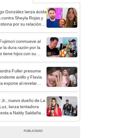
go González lanza ácida
ca contra Sheyla Rojas y
1
estiona por su relación
u hijo: "Te has dedicado
car marido millonario"
 Fujimori conmueve al
r la dura razón por la
2
o tiene hijos con su
a Erika Muñóz: "El
o judicial"
andra Fuller presume
endente anillo y Flavia
3
la expone al revelar
sta relación con joven
njero: "Es 'colágeno'"
 Jr., nuevo dueño de La
 Luz, lanza tentadora
4
esta a Naldy Saldaña
denuncia por
ientos: “Va a haber otro
e ley”