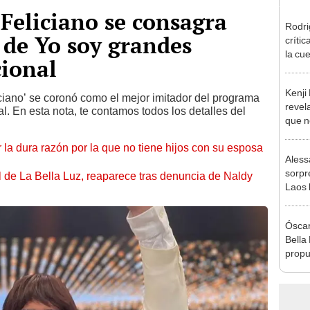
 Feliciano se consagra
Rodri
 de Yo soy grandes
críti
la cu
cional
con s
a bus
Kenji
ciano’ se coronó como el mejor imitador del programa
revela
l. En esta nota, te contamos todos los detalles del
que n
espos
 la dura razón por la que no tiene hijos con su esposa
proces
Aless
sorpr
 de La Bella Luz, reaparece tras denuncia de Naldy
Laos 
supue
extra
Óscar
Bella
propu
tras 
tocam
tipo d