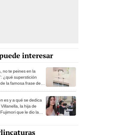
puede interesar
, no te peines en la
: ¿qué superstición
de la famosa frase de
nanitos Verdes?
n es y a qué se dedica
Villanella, la hija de
Fujimori que le dio la
 a nivel nacional?
lincaturas