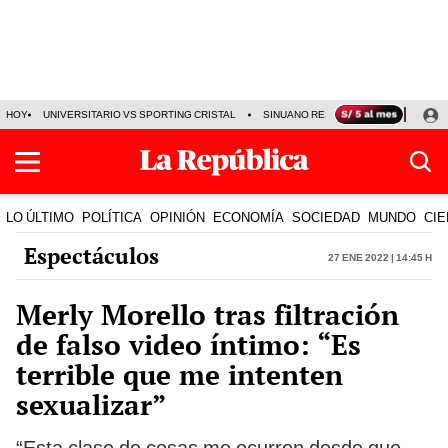
HOY
UNIVERSITARIO VS SPORTING CRISTAL
SINUANO RESULTADOS HOY
CA
LO ÚLTIMO
POLÍTICA
OPINIÓN
ECONOMÍA
SOCIEDAD
MUNDO
CIE
Espectáculos
27 Ene 2022 | 14:45 h
Merly Morello tras filtración
de falso video íntimo: “Es
terrible que me intenten
sexualizar”