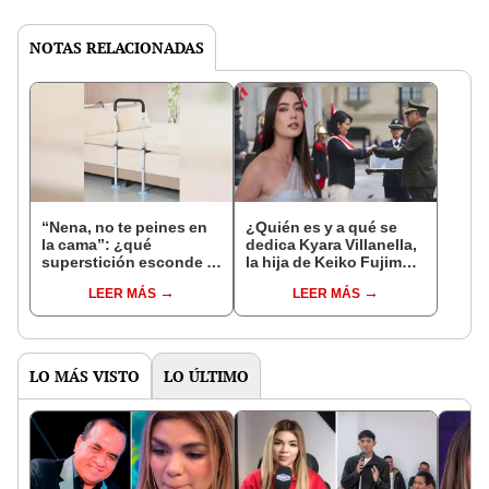
NOTAS RELACIONADAS
“Nena, no te peines en
¿Quién es y a qué se
la cama”: ¿qué
dedica Kyara Villanella,
superstición esconde la
la hija de Keiko Fujimori
famosa frase de los
que le dio la contra a
LEER MÁS
LEER MÁS
Enanitos Verdes?
nivel nacional?
LO MÁS VISTO
LO ÚLTIMO