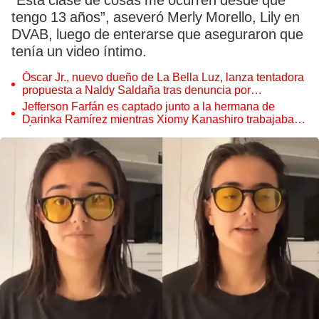
“Esta clase de cosas me ocurren desde que
tengo 13 años”, aseveró Merly Morello, Lily en
DVAB, luego de enterarse que aseguraron que
tenía un video íntimo.
Óscar Jr., nuevo dueño de La Bella Luz, lanza tentadora
propuesta a Naldy Saldaña tras denuncia por
tocamientos
Jefferson Farfán es captado junto a la hermana de
Darinka Ramírez mientras Xiomy Kanashiro trabajaba:
“Él tiene sus…”