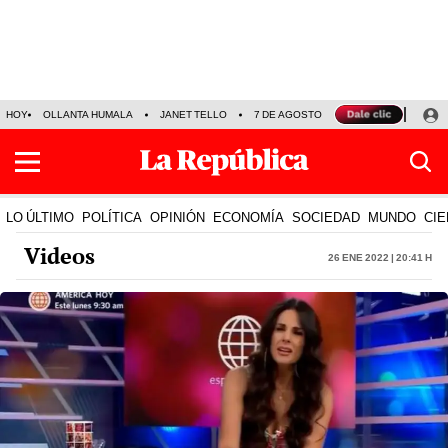
HOY
OLLANTA HUMALA
JANET TELLO
7 DE AGOSTO
TINKA RESULTADOS
LO ÚLTIMO
POLÍTICA
OPINIÓN
ECONOMÍA
SOCIEDAD
MUNDO
CIE
Videos
26 Ene 2022 | 20:41 h