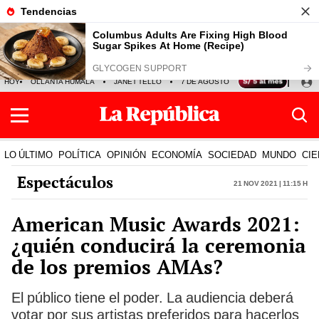
HOY
OLLANTA HUMALA
JANET TELLO
7 DE AGOSTO
TINKA RESULTADOS
LO ÚLTIMO
POLÍTICA
OPINIÓN
ECONOMÍA
SOCIEDAD
MUNDO
CIE
Espectáculos
21 Nov 2021 | 11:15 h
American Music Awards 2021:
¿quién conducirá la ceremonia
de los premios AMAs?
El público tiene el poder. La audiencia deberá
votar por sus artistas preferidos para hacerlos