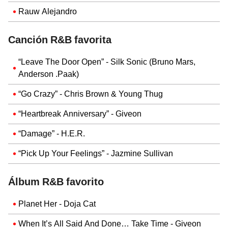
Rauw Alejandro
Canción R&B favorita
“Leave The Door Open” - Silk Sonic (Bruno Mars,
Anderson .Paak)
“Go Crazy” - Chris Brown & Young Thug
“Heartbreak Anniversary” - Giveon
“Damage” - H.E.R.
“Pick Up Your Feelings” - Jazmine Sullivan
Álbum R&B favorito
Planet Her - Doja Cat
When It’s All Said And Done… Take Time - Giveon