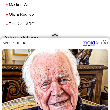
Masked Wolf
Olivia Rodrigo
The Kid LAROI
Artista del año
ANTES DE IRSE
Ariana Grande
BTS
Drake
Olivia Rodrigo
Taylor Swift
The Weeknd
AMERICAN MUSIC AWARDS
CARDI B
AMAS