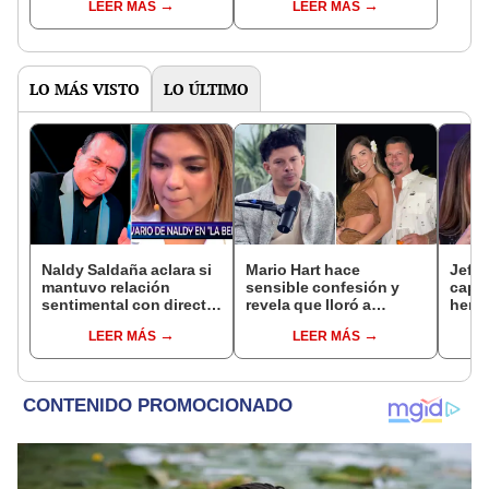
LEER MÁS
LEER MÁS
Enanitos Verdes?
nivel nacional?
LO MÁS VISTO
LO ÚLTIMO
Naldy Saldaña aclara si
Mario Hart hace
Jeffe
mantuvo relación
sensible confesión y
capta
sentimental con director
revela que lloró a
herm
de La Bella Luz tras
escondidas por
Ramí
LEER MÁS
LEER MÁS
denunciarlo por
separación de Korina
Kanas
tocamientos: “Me
Rivadeneira: "Sufrí
tien
parece muy bajo”
mucho. Ella no me ha
visto"