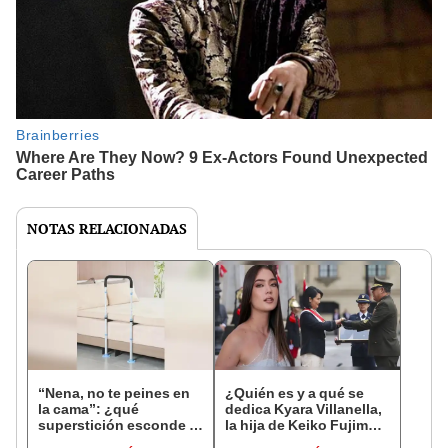
NOTAS RELACIONADAS
“Nena, no te peines en
¿Quién es y a qué se
la cama”: ¿qué
dedica Kyara Villanella,
superstición esconde la
la hija de Keiko Fujimori
famosa frase de los
que le dio la contra a