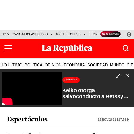
HOY
CASO MOCHASUELDOS
MIGUEL TORRES
LEY PULPÍN
PRECIO DEL
LO ÚLTIMO
POLÍTICA
OPINIÓN
ECONOMÍA
SOCIEDAD
MUNDO
CIE
EN VIVO
Keiko otorga
salvoconducto a Betssy
Chávez y renuevan
Petroperú | Sin Guion con
Rosa María Palacios
Espectáculos
17 Nov 2021 | 17:56 h