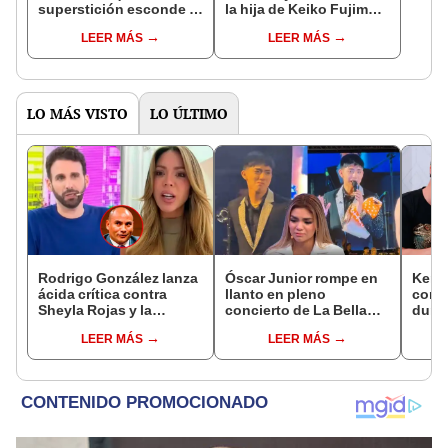
superstición esconde la
la hija de Keiko Fujimori
famosa frase de los
que le dio la contra a
LEER MÁS
LEER MÁS
Enanitos Verdes?
nivel nacional?
LO MÁS VISTO
LO ÚLTIMO
Rodrigo González lanza
Óscar Junior rompe en
Kenji
ácida crítica contra
llanto en pleno
conmu
Sheyla Rojas y la
concierto de La Bella
dura 
cuestiona por su
Luz en Tarapoto tras
tiene
LEER MÁS
LEER MÁS
relación con su hijo: "Te
denuncia de Naldy
espos
has dedicado a buscar
Saldaña
proce
marido millonario"