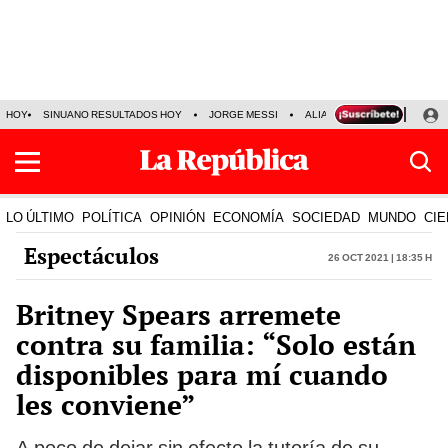
HOY
SINUANO RESULTADOS HOY
JORGE MESSI
ALIANZA LIMA VS SPORT BO
LO ÚLTIMO
POLÍTICA
OPINIÓN
ECONOMÍA
SOCIEDAD
MUNDO
CIE
Espectáculos
26 Oct 2021 | 18:35 h
Britney Spears arremete
contra su familia: “Solo están
disponibles para mí cuando
les conviene”