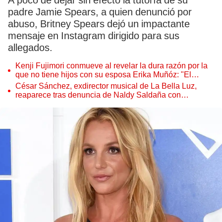
A poco de dejar sin efecto la tutoría de su
padre Jamie Spears, a quien denunció por
abuso, Britney Spears dejó un impactante
mensaje en Instagram dirigido para sus
allegados.
Kenji Fujimori conmueve al revelar la dura razón por la
que no tiene hijos con su esposa Erika Muñóz: "El
proceso judicial"
César Sánchez, exdirector musical de La Bella Luz,
reaparece tras denuncia de Naldy Saldaña con
polémico pedido