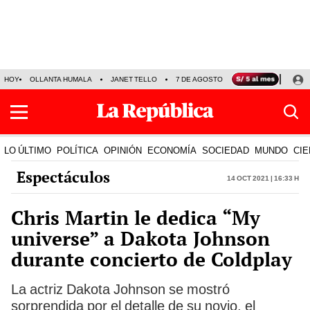
HOY
OLLANTA HUMALA
JANET TELLO
7 DE AGOSTO
TINKA RESULTADOS
LO ÚLTIMO
POLÍTICA
OPINIÓN
ECONOMÍA
SOCIEDAD
MUNDO
CIE
Espectáculos
14 Oct 2021 | 16:33 h
Chris Martin le dedica “My
universe” a Dakota Johnson
durante concierto de Coldplay
La actriz Dakota Johnson se mostró
sorprendida por el detalle de su novio, el