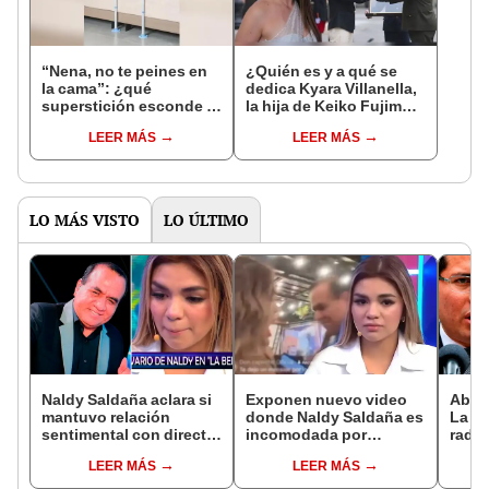
“Nena, no te peines en
¿Quién es y a qué se
la cama”: ¿qué
dedica Kyara Villanella,
superstición esconde la
la hija de Keiko Fujimori
famosa frase de los
que le dio la contra a
LEER MÁS
LEER MÁS
Enanitos Verdes?
nivel nacional?
LO MÁS VISTO
LO ÚLTIMO
Naldy Saldaña aclara si
Exponen nuevo video
Abog
mantuvo relación
donde Naldy Saldaña es
La Be
sentimental con director
incomodada por
radic
de La Bella Luz tras
exdirector de La Bella
difus
LEER MÁS
LEER MÁS
denunciarlo por
Luz: la agarra de la
comp
tocamientos: “Me
mano sin su
audio