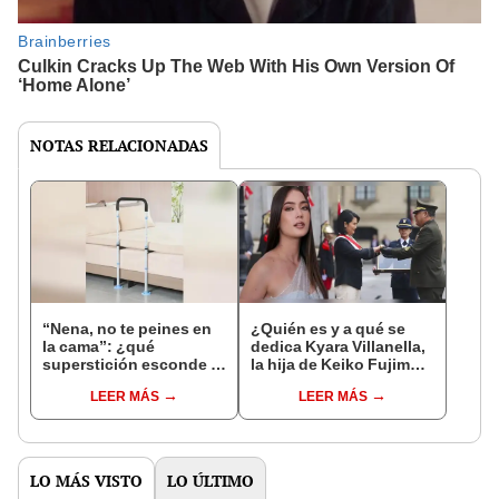
NOTAS RELACIONADAS
“Nena, no te peines en
¿Quién es y a qué se
la cama”: ¿qué
dedica Kyara Villanella,
superstición esconde la
la hija de Keiko Fujimori
famosa frase de los
que le dio la contra a
LEER MÁS
LEER MÁS
Enanitos Verdes?
nivel nacional?
LO MÁS VISTO
LO ÚLTIMO