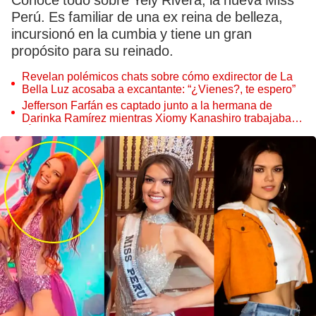
Conoce todo sobre Yely Rivera, la nueva Miss
Perú. Es familiar de una ex reina de belleza,
incursionó en la cumbia y tiene un gran
propósito para su reinado.
Revelan polémicos chats sobre cómo exdirector de La
Bella Luz acosaba a excantante: “¿Vienes?, te espero”
Jefferson Farfán es captado junto a la hermana de
Darinka Ramírez mientras Xiomy Kanashiro trabajaba:
“Él tiene sus…”