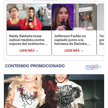
Naldy Saldaña toma
Jefferson Farfán es
Test
radical medida contra
captado junto a la
presu
esposa del exdirector
hermana de Darinka
Óscar
de La Bella Luz tras
Ramírez mientras Xiomy
dueño
LEER MÁS
LEER MÁS
acusarla de tener
Kanashiro trabajaba: “Él
"Humi
relación con él: “Es
tiene sus…”
bastante grave”