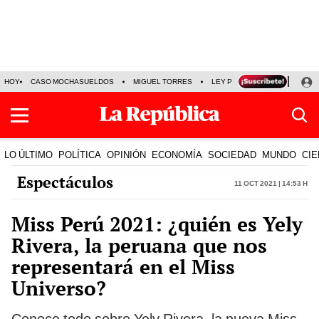
HOY
CASO MOCHASUELDOS
MIGUEL TORRES
LEY PULPÍN
PRECIO DEL
LO ÚLTIMO
POLÍTICA
OPINIÓN
ECONOMÍA
SOCIEDAD
MUNDO
CIE
Espectáculos
11 Oct 2021 | 14:53 h
Miss Perú 2021: ¿quién es Yely
Rivera, la peruana que nos
representará en el Miss
Universo?