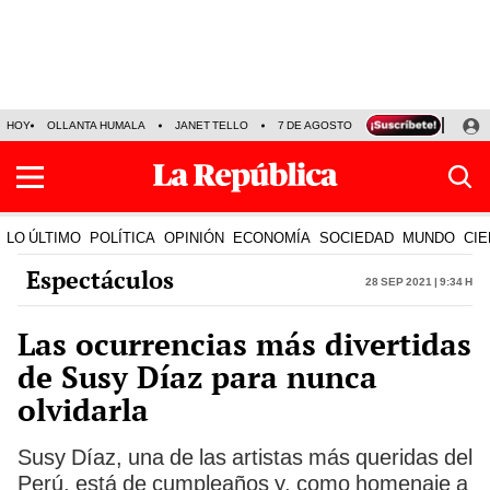
HOY
OLLANTA HUMALA
JANET TELLO
7 DE AGOSTO
TINKA RESULTADOS
LO ÚLTIMO
POLÍTICA
OPINIÓN
ECONOMÍA
SOCIEDAD
MUNDO
CIE
Espectáculos
28 Sep 2021 | 9:34 h
Las ocurrencias más divertidas
de Susy Díaz para nunca
olvidarla
Susy Díaz, una de las artistas más queridas del
Perú, está de cumpleaños y, como homenaje a