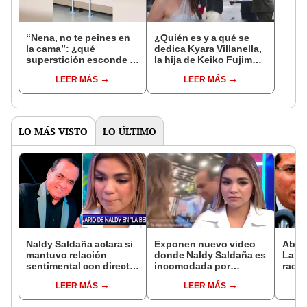
“Nena, no te peines en
¿Quién es y a qué se
la cama”: ¿qué
dedica Kyara Villanella,
superstición esconde la
la hija de Keiko Fujimori
famosa frase de los
que le dio la contra a
LEER MÁS
LEER MÁS
Enanitos Verdes?
nivel nacional?
LO MÁS VISTO
LO ÚLTIMO
Naldy Saldaña aclara si
Exponen nuevo video
Abog
mantuvo relación
donde Naldy Saldaña es
La Be
sentimental con director
incomodada por
radic
de La Bella Luz tras
exdirector de La Bella
difus
LEER MÁS
LEER MÁS
denunciarlo por
Luz: la agarra de la
comp
tocamientos: “Me
mano sin su
audio