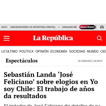
HOY
UNIVERSITARIO VS SPORTING CRISTAL
SINUANO RESULTADOS HOY
CA
LO ÚLTIMO
POLÍTICA
OPINIÓN
ECONOMÍA
SOCIEDAD
MUNDO
CIE
Espectáculos
16 Jun 2021 | 18:20 h
Sebastián Landa ‘José
Feliciano’ sobre elogios en Yo
soy Chile: El trabajo de años
da resultados