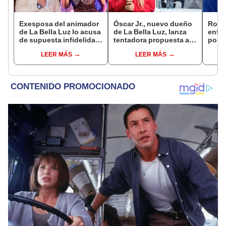
Exesposa del animador
Óscar Jr., nuevo dueño
Rodr
de La Bella Luz lo acusa
de La Bella Luz, lanza
enfur
de supuesta infidelidad
tentadora propuesta a
popu
con Naldy Saldaña y
Naldy Saldaña tras
telev
LEER MÁS
LEER MÁS
expone chats
denuncia por
Nald
tocamientos: “Va a
denu
haber otro tipo de ley”
Sánc