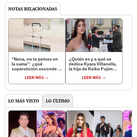
NOTAS RELACIONADAS
“Nena, no te peines en
¿Quién es y a qué se
la cama”: ¿qué
dedica Kyara Villanella,
superstición esconde la
la hija de Keiko Fujimori
famosa frase de los
que le dio la contra a
LEER MÁS
LEER MÁS
Enanitos Verdes?
nivel nacional?
LO MÁS VISTO
LO ÚLTIMO