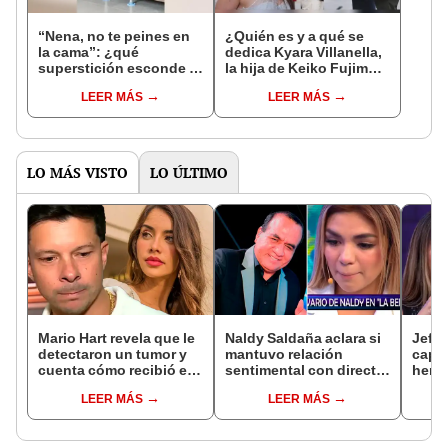
“Nena, no te peines en
¿Quién es y a qué se
la cama”: ¿qué
dedica Kyara Villanella,
superstición esconde la
la hija de Keiko Fujimori
famosa frase de los
que le dio la contra a
LEER MÁS
LEER MÁS
Enanitos Verdes?
nivel nacional?
LO MÁS VISTO
LO ÚLTIMO
Mario Hart revela que le
Naldy Saldaña aclara si
Jeffe
detectaron un tumor y
mantuvo relación
capta
cuenta cómo recibió el
sentimental con director
herm
diagnóstico: "Dolores
de La Bella Luz tras
Ramí
LEER MÁS
LEER MÁS
muy fuertes..."
denunciarlo por
Kanas
tocamientos: “Me
tien
parece muy bajo”