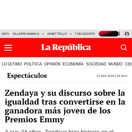
HOY
OLLANTA HUMALA
JANET TELLO
7 DE AGOSTO
TINKA RESULTADOS
LO ÚLTIMO
POLÍTICA
OPINIÓN
ECONOMÍA
SOCIEDAD
MUNDO
CIE
Espectáculos
21 Sep 2020 | 18:38 h
Zendaya y su discurso sobre la
igualdad tras convertirse en la
ganadora más joven de los
Premios Emmy