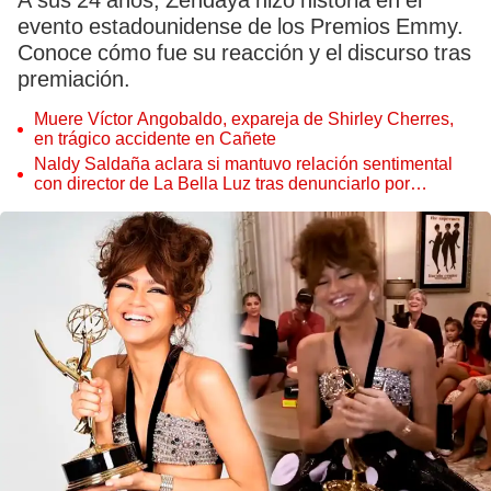
A sus 24 años, Zendaya hizo historia en el
evento estadounidense de los Premios Emmy.
Conoce cómo fue su reacción y el discurso tras
premiación.
Muere Víctor Angobaldo, expareja de Shirley Cherres,
en trágico accidente en Cañete
Naldy Saldaña aclara si mantuvo relación sentimental
con director de La Bella Luz tras denunciarlo por
tocamientos: “Me parece muy bajo”