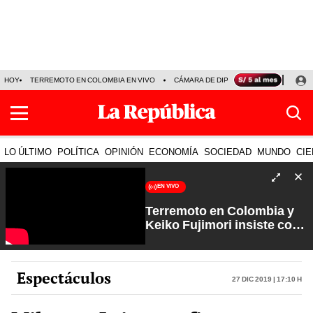
HOY
TERREMOTO EN COLOMBIA EN VIVO
CÁMARA DE DIPUTADOS
PRECIO D
LO ÚLTIMO
POLÍTICA
OPINIÓN
ECONOMÍA
SOCIEDAD
MUNDO
CIE
EN VIVO
Terremoto en Colombia y
Keiko Fujimori insiste con
los feriados | Que No Se Te
Olvide con Carlos Cornejo
Espectáculos
27 Dic 2019 | 17:10 h