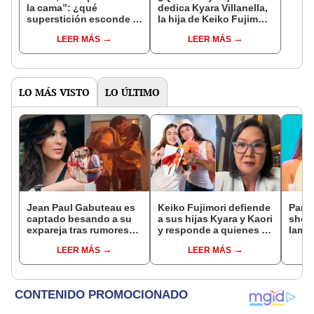
la cama”: ¿qué
dedica Kyara Villanella,
superstición esconde la
la hija de Keiko Fujimori
famosa frase de los
que le dio la contra a
LEER MÁS
LEER MÁS
Enanitos Verdes?
nivel nacional?
LO MÁS VISTO
LO ÚLTIMO
Jean Paul Gabuteau es
Keiko Fujimori defiende
Pame
captado besando a su
a sus hijas Kyara y Kaori
shock
expareja tras rumores
y responde a quienes la
lame
de embarazo de su
llaman ‘suegra’ en vivo:
que 
LEER MÁS
LEER MÁS
esposa Silvia Cornejo
“No pueden decirme”
de La
el día