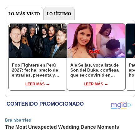
LO MÁS VISTO
LO ÚLTIMO
Foo Fighters en Perú
Ale Seijas, vocalista de
Paul
2027: fecha, precio de
Son del Duke, confiesa
apert
entradas, preventa y
que se convirtió en
horar
todo sobre el primer
madre a los 16 años: "Va
su co
LEER MÁS
LEER MÁS
concierto de la banda
a cumplir tres años"
21
en el Estadio San
Marcos