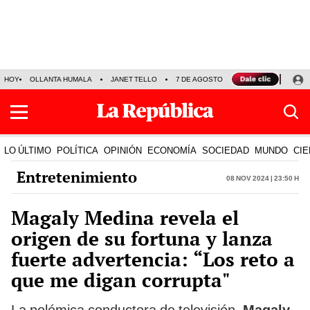
HOY
OLLANTA HUMALA
JANET TELLO
7 DE AGOSTO
TINKA RESULTADOS
LO ÚLTIMO
POLÍTICA
OPINIÓN
ECONOMÍA
SOCIEDAD
MUNDO
CIE
Entretenimiento
08 Nov 2024 | 23:50 h
Magaly Medina revela el
origen de su fortuna y lanza
fuerte advertencia: “Los reto a
que me digan corrupta"