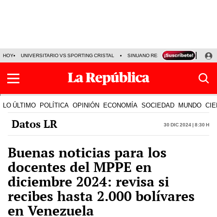
HOY
UNIVERSITARIO VS SPORTING CRISTAL
SINUANO RESULTADOS HOY
CA
LO ÚLTIMO
POLÍTICA
OPINIÓN
ECONOMÍA
SOCIEDAD
MUNDO
CIE
Datos LR
30 Dic 2024 | 8:30 h
Buenas noticias para los
docentes del MPPE en
diciembre 2024: revisa si
recibes hasta 2.000 bolívares
en Venezuela