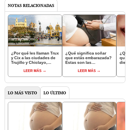
NOTAS RELACIONADAS
¿Por qué les llaman Trux
¿Qué significa soñar
¿Qué 
y Cix a las ciudades de
que estás embarazada?
que s
Trujillo y Chiclayo,
Estas son las
dien
respectivamente?
interpretaciones más
Inter
LEER MÁS
LEER MÁS
comunes
psico
expl
LO MÁS VISTO
LO ÚLTIMO