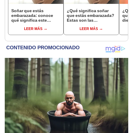
Soñar que estás
¿Qué significa soñar
¿Qué 
embarazada: conoce
que estás embarazada?
que s
qué significa este
Estas son las
dient
interesante sueño
interpretaciones más
pres
LEER MÁS
LEER MÁS
comunes