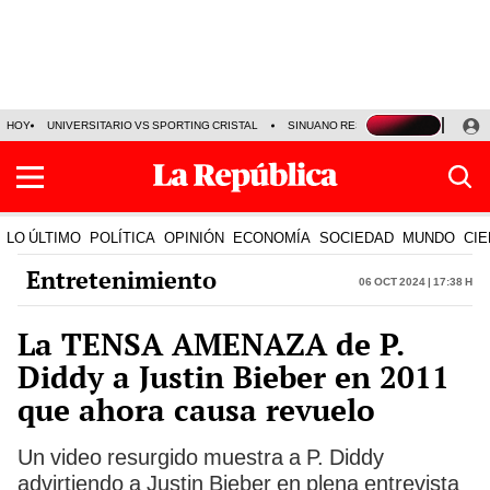
HOY
UNIVERSITARIO VS SPORTING CRISTAL
SINUANO RESULTADOS HOY
CA
LO ÚLTIMO
POLÍTICA
OPINIÓN
ECONOMÍA
SOCIEDAD
MUNDO
CIE
Entretenimiento
06 Oct 2024 | 17:38 h
La TENSA AMENAZA de P.
Diddy a Justin Bieber en 2011
que ahora causa revuelo
Un video resurgido muestra a P. Diddy
advirtiendo a Justin Bieber en plena entrevista