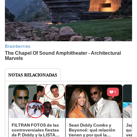
NOTAS RELACIONADAS
FILTRAN FOTOS de las
Sean Diddy Combs y
Jagu
controversiales fiestas
Beyoncé: qué relación
que P
de P. Diddy y la LISTA
tienen y por qué la
vend