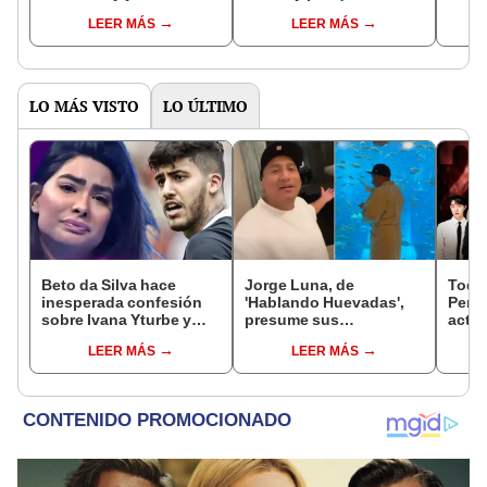
COMPLETA de famosos
cantante perdió 5
MILL
LEER MÁS
LEER MÁS
que asistieron
millones de seguidores
abuso
en redes sociales
apare
LO MÁS VISTO
LO ÚLTIMO
Beto da Silva hace
Jorge Luna, de
Todos
inesperada confesión
'Hablando Huevadas',
Perú
sobre Ivana Yturbe y
presume sus
actua
asume su culpa: “Ella
vacaciones en lujoso
recin
LEER MÁS
LEER MÁS
renuncia a mucho por
hotel submarino en
estar conmigo”
Dubái: "Amanecer
aesthetic"