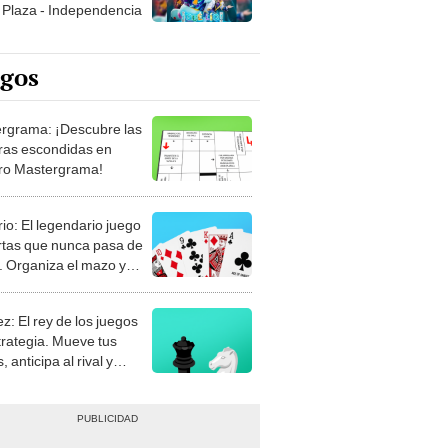
Plaza - Independencia
egos
rgrama: ¡Descubre las
ras escondidas en
ro Mastergrama!
rio: El legendario juego
rtas que nunca pasa de
 Organiza el mazo y
stra tu habilidad.
z: El rey de los juegos
trategia. Mueve tus
, anticipa al rival y
gue el jaque mate.