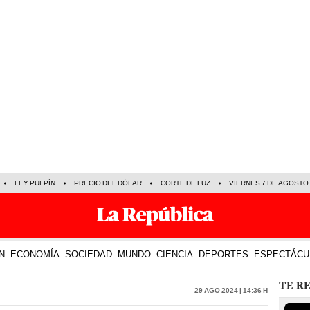
LEY PULPÍN
PRECIO DEL DÓLAR
CORTE DE LUZ
VIERNES 7 DE AGOSTO
N
ECONOMÍA
SOCIEDAD
MUNDO
CIENCIA
DEPORTES
ESPECTÁCU
TE R
29 Ago 2024 | 14:36 h