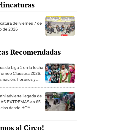
lincaturas
catura del viernes 7 de
o de 2026
tas Recomendadas
os de Liga 1 en la fecha
 Torneo Clausura 2026:
amación, horarios y
 ver
hi advierte llegada de
IAS EXTREMAS en 65
ncias desde HOY
mos al Circo!