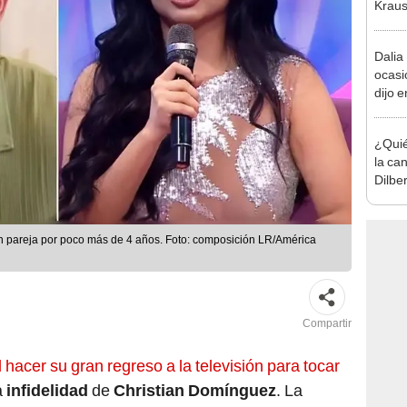
Kraus
para 
Dalia
ocasi
dijo e
que n
espe
¿Quié
la ca
Dilbe
acusa
 pareja por poco más de 4 años. Foto: composición LR/América
Compartir
hacer su gran regreso a la televisión para tocar
a
infidelidad
de
Christian Domínguez
. La