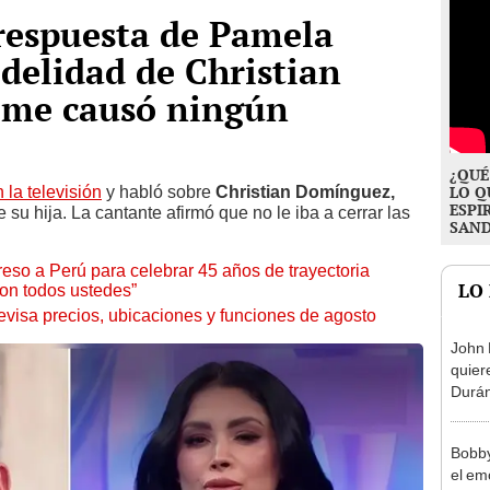
respuesta de Pamela
idelidad de Christian
 me causó ningún
¿QUÉ
la televisión
y habló sobre
Christian Domínguez,
LO Q
ESPI
 su hija. La cantante afirmó que no le iba a cerrar las
SAN
eso a Perú para celebrar 45 años de trayectoria
LO
con todos ustedes”
visa precios, ubicaciones y funciones de agosto
John 
quier
Durán
“No c
Bobby
el em