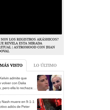
 SON LOS REGISTROS AKÁSHICOS?
UE REVELA ESTA MIRADA
RITUAL | ASTROMOOD CON JHAN
DOVAL
 MÁS VISTO
LO ÚLTIMO
Kelvin admite que
e volver con Dalia
1
, pero ella lo rechaza:
reo en las palabras”
 Nash muere en 9-1-1:
otivo adiós de Peter