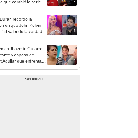
2
e que cambió la serie
siempre
 Durán recordó la
ón en que John Kelvin
3
n ‘El valor de la verdad’
o la amaba: “No me lo
raba”
n es Jhazmín Gutarra,
ntante y esposa de
4
rt Aguilar que enfrenta
ciones de infidelidad?