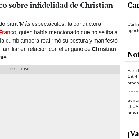
Car
o sobre infidelidad de Christian
do para 'Más espectáculos', la conductora
Carlin
agost
Franco
, quien había mencionado que no se iba a
o, la cumbiambera reafirmó su postura y manifestó
 familiar en relación con el engaño de
Christian
No
nte.
Partid
4 del
progr
dónde
Senam
LLUV
provi
¡Va