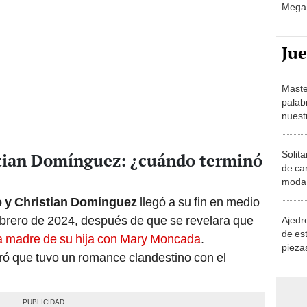
Mega 
Ju
Maste
palab
nuest
Solita
tian Domínguez: ¿cuándo terminó
de ca
moda.
demue
 y Christian Domínguez
llegó a su fin en medio
ebrero de 2024, después de que se revelara que
Ajedre
de es
a la madre de su hija con Mary Moncada
.
piezas
ró que tuvo un romance clandestino con el
consi