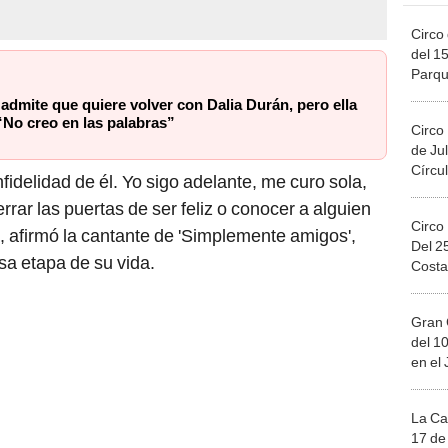
Circo 
del 15
Parqu
Migue
admite que quiere volver con Dalia Durán, pero ella
“No creo en las palabras”
Circo
de Jul
Círcul
idelidad de él. Yo sigo adelante, me curo sola,
rar las puertas de ser feliz o conocer a alguien
Circo
ó. , afirmó la cantante de 'Simplemente amigos',
Del 2
sa etapa de su vida.
Costa
Gran 
del 10
en el
La Ca
17 de 