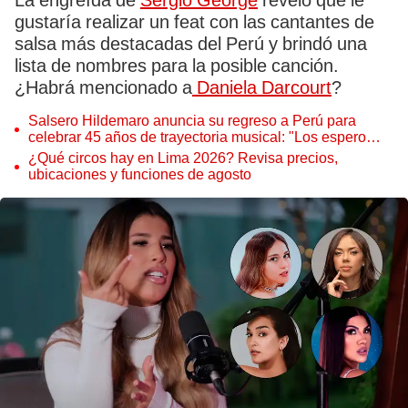
La engreída de
Sergio George
reveló que le
gustaría realizar un feat con las cantantes de
salsa más destacadas del Perú y brindó una
lista de nombres para la posible canción.
¿Habrá mencionado a
Daniela Darcourt
?
Salsero Hildemaro anuncia su regreso a Perú para
celebrar 45 años de trayectoria musical: "Los espero
para cantar con todos ustedes”
¿Qué circos hay en Lima 2026? Revisa precios,
ubicaciones y funciones de agosto