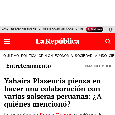
HOY
PRECIO DEL DÓLAR
SERIE ACARAMELADOS
PLAZA VEA
ALEJAND
LO ÚLTIMO
POLÍTICA
OPINIÓN
ECONOMÍA
SOCIEDAD
MUNDO
CIE
Entretenimiento
30 Jun 2024 | 11:49 h
Yahaira Plasencia piensa en
hacer una colaboración con
varias salseras peruanas: ¿A
quiénes mencionó?