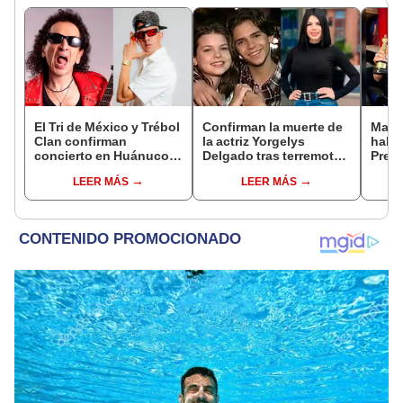
El Tri de México y Trébol
Confirman la muerte de
Maga
Clan confirman
la actriz Yorgelys
haber
concierto en Huánuco
Delgado tras terremotos
Premi
junto a La Bella Luz y
en Venezuela: familia y
“Me 
LEER MÁS
LEER MÁS
Zaperoko
amigos lamentan su
pasa
partida