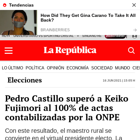
HOY
UNIVERSITARIO VS SPORTING CRISTAL
SINUANO RESULTADOS HOY
CA
LO ÚLTIMO
POLÍTICA
OPINIÓN
ECONOMÍA
SOCIEDAD
MUNDO
CIE
Elecciones
16 Jun 2021 | 15:05 h
Pedro Castillo superó a Keiko
Fujimori al 100% de actas
contabilizadas por la ONPE
Con este resultado, el maestro rural se
convierte en el virtual presidente electo. La