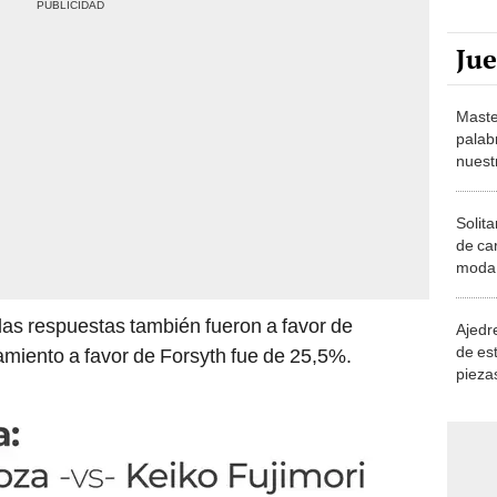
Ju
Maste
palab
nuest
Solita
de ca
moda.
demue
 las respuestas también fueron a favor de
Ajedre
de es
miento a favor de Forsyth fue de 25,5%.
piezas
consi