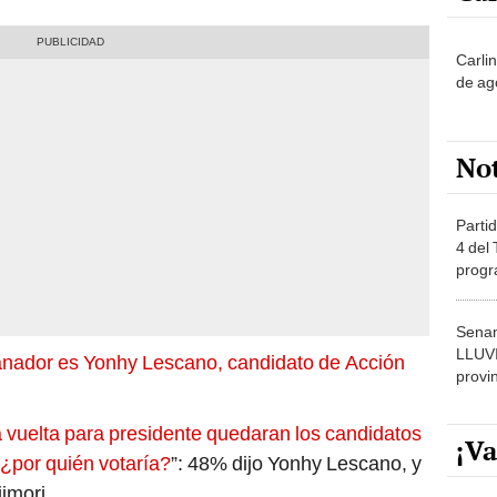
Carli
de ag
No
Partid
4 del
progr
dónde
Senam
LLUV
ganador es Yonhy Lescano, candidato de Acción
provi
a vuelta para presidente quedaran los candidatos
¡Va
¿por quién votaría?
”: 48% dijo Yonhy Lescano, y
imori.