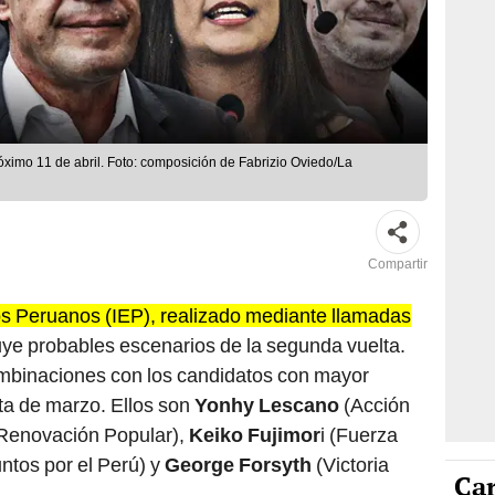
óximo 11 de abril. Foto: composición de Fabrizio Oviedo/La
Compartir
dios Peruanos (IEP), realizado mediante llamadas
luye probables escenarios de la segunda vuelta.
ombinaciones con los candidatos con mayor
ta de marzo. Ellos son
Yonhy Lescano
(Acción
Renovación Popular),
Keiko Fujimor
i (Fuerza
ntos por el Perú) y
George Forsyth
(Victoria
Car