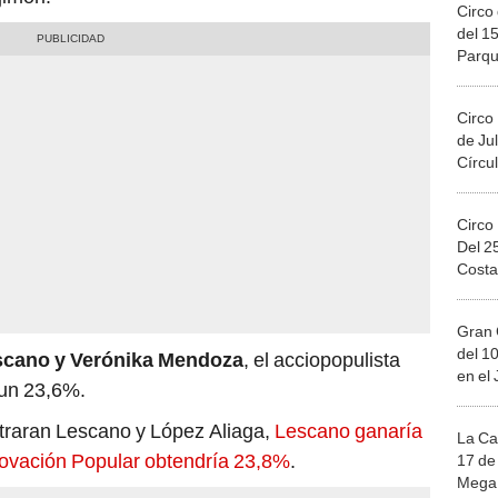
Circo 
del 15
Parqu
Migue
Circo
de Jul
Círcul
Circo
Del 2
Costa
Gran 
del 10
scano y Verónika Mendoza
, el acciopopulista
en el
un 23,6%.
ntraran Lescano y López Aliaga,
Lescano ganaría
La Ca
novación Popular obtendría 23,8%
.
17 de 
Mega 