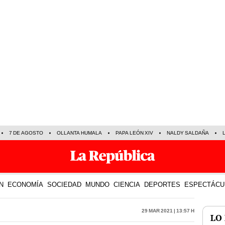
7 DE AGOSTO
OLLANTA HUMALA
PAPA LEÓN XIV
NALDY SALDAÑA
N
ECONOMÍA
SOCIEDAD
MUNDO
CIENCIA
DEPORTES
ESPECTÁCU
29 Mar 2021 | 13:57 h
LO