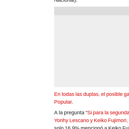
En todas las duplas, el posible 
Popular
.
A la pregunta “
Si para la segund
Yonhy Lescano y Keiko Fujimori, 
solo 16,9% mencionó a Keiko Fuj