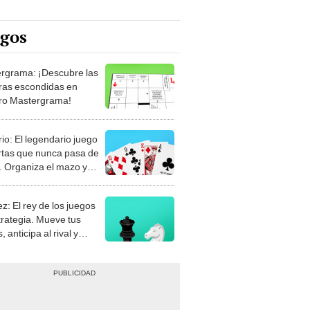
egos
rgrama: ¡Descubre las
ras escondidas en
ro Mastergrama!
rio: El legendario juego
rtas que nunca pasa de
 Organiza el mazo y
stra tu habilidad.
z: El rey de los juegos
trategia. Mueve tus
, anticipa al rival y
gue el jaque mate.