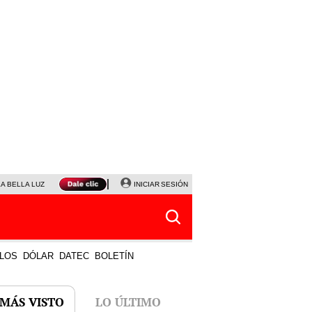
LA BELLA LUZ
MAGALY MEDINA
INICIAR SESIÓN
SINUANO RESULTADOS HOY
JANET TELLO
LOS
DÓLAR
DATEC
BOLETÍN
 MÁS VISTO
LO ÚLTIMO