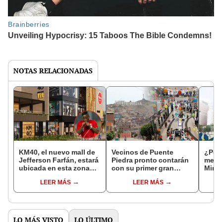
NOTAS RELACIONADAS
KM40, el nuevo mall de
Vecinos de Puente
¿Por 
Jefferson Farfán, estará
Piedra pronto contarán
mega
ubicada en esta zona
con su primer gran
Miraf
estratégica de Lima:
centro comercial: ¿cuál
centr
LEER MÁS
LEER MÁS
¿cuándo se inaugura?
será su nombre y
rasca
Te decimos
cuándo abrirá sus
y hot
puertas?
sigue
LO MÁS VISTO
LO ÚLTIMO