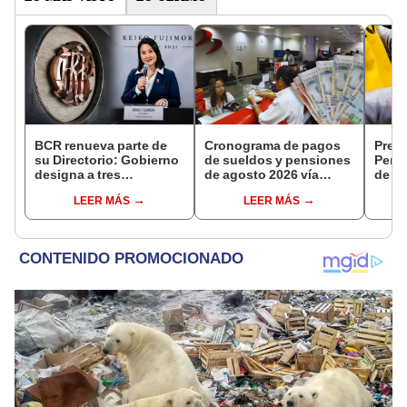
BCR renueva parte de
Cronograma de pagos
Preci
su Directorio: Gobierno
de sueldos y pensiones
Perú:
designa a tres
de agosto 2026 vía
de ca
representantes del
Banco de la Nación:
de a
LEER MÁS
LEER MÁS
Ejecutivo
conoce las fechas de
depósito