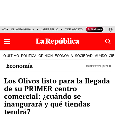
HOY
OLLANTA HUMALA
JANET TELLO
7 DE AGOSTO
TINKA RESULTADOS
LO ÚLTIMO
POLÍTICA
OPINIÓN
ECONOMÍA
SOCIEDAD
MUNDO
CIE
Economía
19 Sep 2024 | 9:20 h
Los Olivos listo para la llegada
de su PRIMER centro
comercial: ¿cuándo se
inaugurará y qué tiendas
tendrá?