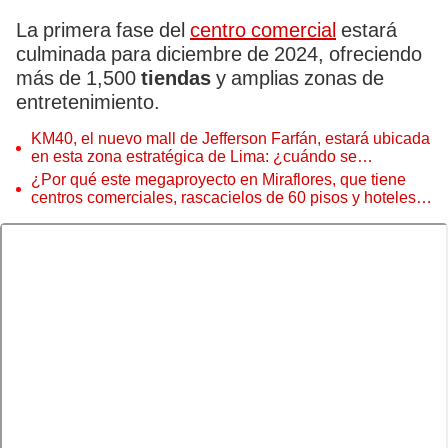
La primera fase del
centro comercial
estará
culminada para diciembre de 2024, ofreciendo
más de 1,500
tiendas
y amplias zonas de
entretenimiento.
KM40, el nuevo mall de Jefferson Farfán, estará ubicada
en esta zona estratégica de Lima: ¿cuándo se
inaugura? Te decimos
¿Por qué este megaproyecto en Miraflores, que tiene
centros comerciales, rascacielos de 60 pisos y hoteles 5
estrellas, sigue sin concretarse?