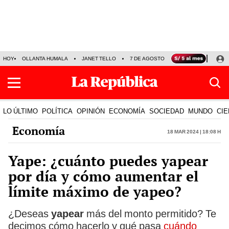
HOY
OLLANTA HUMALA
JANET TELLO
7 DE AGOSTO
TINKA RESULTADOS
LO ÚLTIMO
POLÍTICA
OPINIÓN
ECONOMÍA
SOCIEDAD
MUNDO
CIE
Economía
18 Mar 2024 | 18:08 h
Yape: ¿cuánto puedes yapear
por día y cómo aumentar el
límite máximo de yapeo?
¿Deseas
yapear
más del monto permitido? Te
decimos cómo hacerlo y qué pasa
cuándo