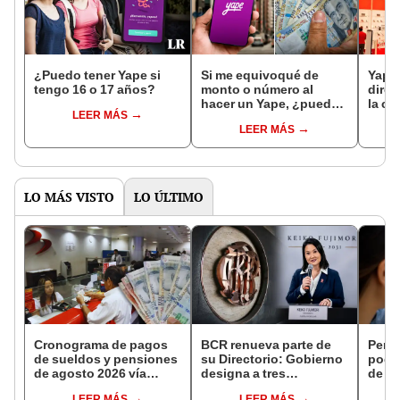
¿Puedo tener Yape si
Si me equivoqué de
Yape 
tengo 16 o 17 años?
monto o número al
direc
hacer un Yape, ¿puedo
la ca
LEER MÁS
anular el pago?
Riple
LEER MÁS
LO MÁS VISTO
LO ÚLTIMO
Cronograma de pagos
BCR renueva parte de
Perso
de sueldos y pensiones
su Directorio: Gobierno
podr
de agosto 2026 vía
designa a tres
de ha
Banco de la Nación:
representantes del
compr
LEER MÁS
LEER MÁS