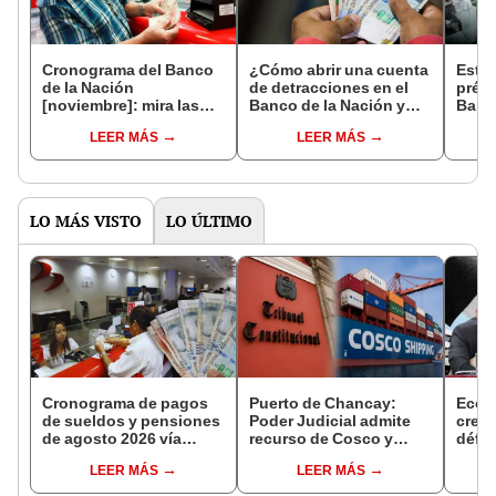
Cronograma del Banco
¿Cómo abrir una cuenta
Estos
de la Nación
de detracciones en el
prést
[noviembre]: mira las
Banco de la Nación y
Banco
fechas de pagos de
para qué sirve?
aval:
LEER MÁS
LEER MÁS
sueldos y pensiones
solic
LO MÁS VISTO
LO ÚLTIMO
Cronograma de pagos
Puerto de Chancay:
Econ
de sueldos y pensiones
Poder Judicial admite
creci
de agosto 2026 vía
recurso de Cosco y
défic
Banco de la Nación:
disputa con Ositrán
2,9%
LEER MÁS
LEER MÁS
conoce las fechas de
llegará al Tribunal
depósito
Constitucional