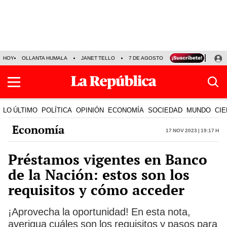
HOY
OLLANTA HUMALA
JANET TELLO
7 DE AGOSTO
TINKA RESULTADOS
LO ÚLTIMO
POLÍTICA
OPINIÓN
ECONOMÍA
SOCIEDAD
MUNDO
CIE
Economía
17 Nov 2023 | 19:17 h
Préstamos vigentes en Banco
de la Nación: estos son los
requisitos y cómo acceder
¡Aprovecha la oportunidad! En esta nota,
averigua cuáles son los requisitos y pasos para