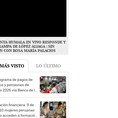
NTA HUMALA EN VIVO RESPONDE Y
RAMPA DE LÓPEZ ALIAGA | SIN
N CON ROSA MARÍA PALACIOS
 MÁS VISTO
LO ÚLTIMO
ograma de pagos de
os y pensiones de
1
o 2026 vía Banco de la
n: conoce las fechas de
ito
ción financiera: 9 de
10 mujeres peruanas
2
o acceden a formación