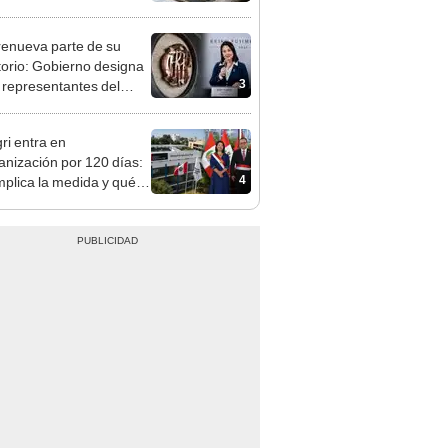
administrar mejor su
o
enueva parte de su
torio: Gobierno designa
3
s representantes del
tivo
ri entra en
anización por 120 días:
4
mplica la medida y qué
os podrían venir