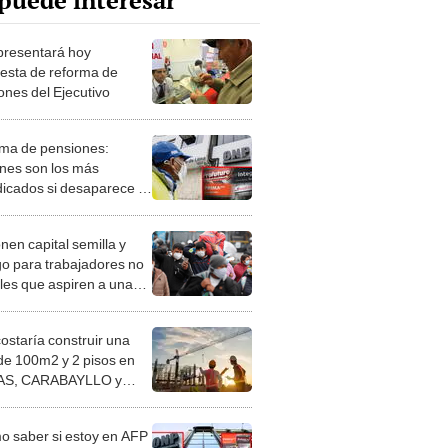
puede interesar
resentará hoy
esta de reforma de
ones del Ejecutivo
ma de pensiones:
nes son los más
dicados si desaparece el
o de la ONP?
nen capital semilla y
o para trabajadores no
les que aspiren a una
ón
costaría construir una
de 100m2 y 2 pisos en
S, CARABAYLLO y
distritos de LIMA
TE
 saber si estoy en AFP