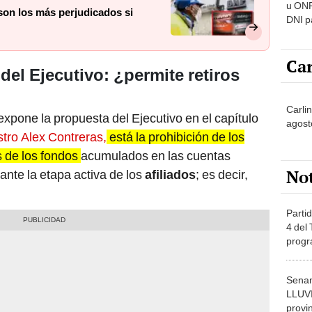
u ONP
on los más perjudicados si
DNI p
pensi
Car
el Ejecutivo: ¿permite retiros
Carlin
expone la propuesta del Ejecutivo en el capítulo
agost
stro Alex Contreras,
está la prohibición de los
os de los fondos
acumulados en las cuentas
No
rante la etapa activa de los
afiliados
; es decir,
Partid
4 del
progr
dónde
Senam
LLUV
provi