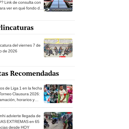
? Link de consulta con
ara ver en qué fondo de
ones estás
lincaturas
catura del viernes 7 de
o de 2026
tas Recomendadas
os de Liga 1 en la fecha
 Torneo Clausura 2026:
amación, horarios y
 ver
hi advierte llegada de
IAS EXTREMAS en 65
ncias desde HOY