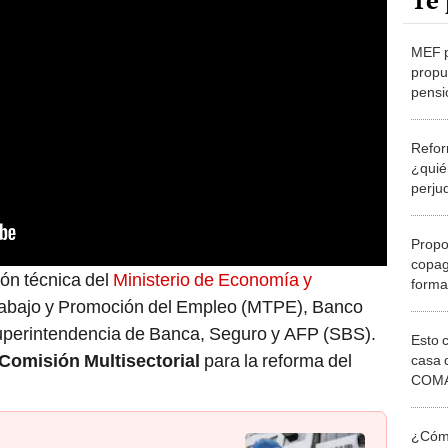
Te 
MEF p
propu
pensi
Refor
¿quié
perju
model
Propo
copag
ón técnica del
Ministerio de Economía y
forma
pensi
rabajo y Promoción del Empleo (MTPE), Banco
uperintendencia de Banca, Seguro y AFP (SBS).
Esto 
Comisión Multisectorial
para la reforma del
casa 
COMA
otros 
NOR
¿Cómo