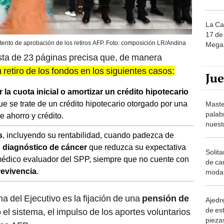
La Ca
17 de 
tento de aprobación de los retiros AFP. Foto: composición LR/Andina
Mega 
sta de 23 páginas precisa que, de manera
 retiro de los fondos en los siguientes casos:
Ju
 la cuota inicial o amortizar un crédito hipotecario
e se trate de un crédito hipotecario otorgado por una
Maste
palab
e ahorro y crédito.
nuest
s
, incluyendo su rentabilidad, cuando padezca de
 diagnóstico de cáncer
que reduzca su expectativa
Solita
 médico evaluador del SPP, siempre que no cuente con
de ca
evivencia
.
moda.
demue
a del Ejecutivo es la fijación de una
pensión de
Ajedre
de es
el sistema, el impulso de los aportes voluntarios
piezas