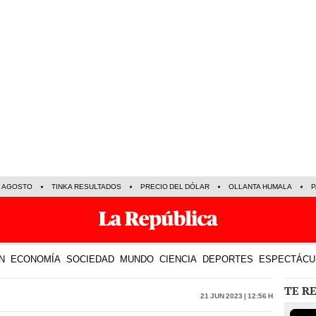
E AGOSTO
TINKA RESULTADOS
PRECIO DEL DÓLAR
OLLANTA HUMALA
P
N
ECONOMÍA
SOCIEDAD
MUNDO
CIENCIA
DEPORTES
ESPECTÁCU
TE R
21 Jun 2023 | 12:56 h