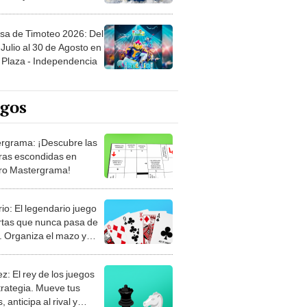
sa de Timoteo 2026: Del
Julio al 30 de Agosto en
Plaza - Independencia
egos
rgrama: ¡Descubre las
ras escondidas en
ro Mastergrama!
rio: El legendario juego
rtas que nunca pasa de
 Organiza el mazo y
stra tu habilidad.
z: El rey de los juegos
trategia. Mueve tus
, anticipa al rival y