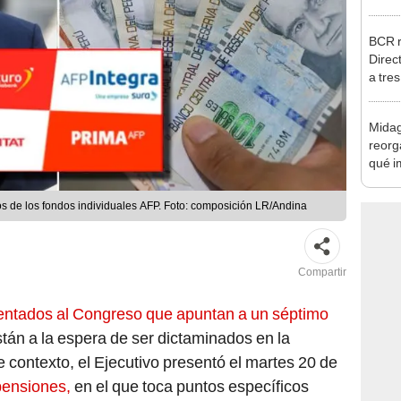
para 
diner
BCR r
Direc
a tre
Ejecu
Midag
reorg
qué i
cambi
os de los fondos individuales AFP. Foto: composición LR/Andina
Compartir
sentados al Congreso que apuntan a un séptimo
tán a la espera de ser dictaminados en la
e contexto, el Ejecutivo presentó el martes 20 de
pensiones,
en el que toca puntos específicos