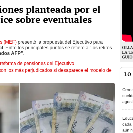
ones planteada por el
dice sobre eventuales
as (MEF)
presentó la propuesta del Ejecutivo para
OLLA
al
. Entre los principales puntos se refiere a "los retiros
LA T
ndos AFP"
.
GUIO
reforma de pensiones del Ejecutivo
on los más perjudicados si desaparece el modelo de
LO
Cron
sueld
agost
Nació
depós
Educa
cada 
aún n