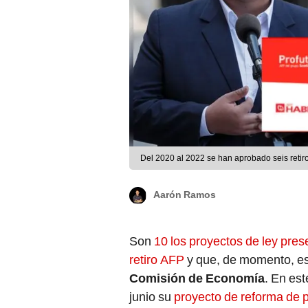
Del 2020 al 2022 se han aprobado seis retir
Aarón Ramos
Son
10 los proyectos de ley pre
retiro AFP
y que, de momento, es
Comisión de Economía
. En est
junio su
proyecto de reforma de 