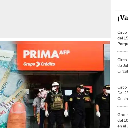
¡Va
Circo 
del 15
Parqu
Migue
Circo
de Jul
Círcul
Circo
Del 2
Costa
Gran 
del 10
en el