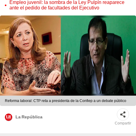
cambio y plataformas digitales
Empleo juvenil: la sombra de la Ley Pulpín reaparece
ante el pedido de facultades del Ejecutivo
Reforma laboral: CTP reta a presidenta de la Confiep a un debate público
La República
Compartir