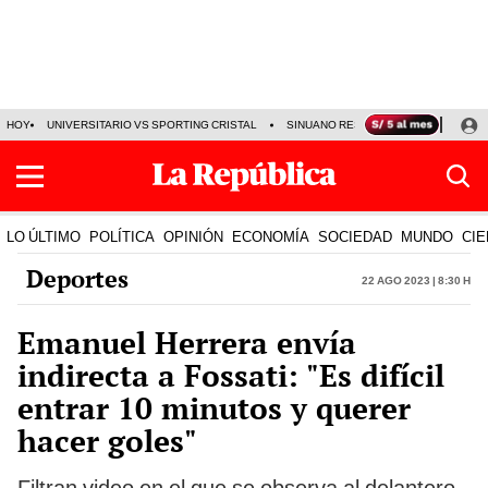
HOY
UNIVERSITARIO VS SPORTING CRISTAL
SINUANO RESULTADOS HOY
CA
LO ÚLTIMO
POLÍTICA
OPINIÓN
ECONOMÍA
SOCIEDAD
MUNDO
CIE
Deportes
22 Ago 2023 | 8:30 h
Emanuel Herrera envía
indirecta a Fossati: "Es difícil
entrar 10 minutos y querer
hacer goles"