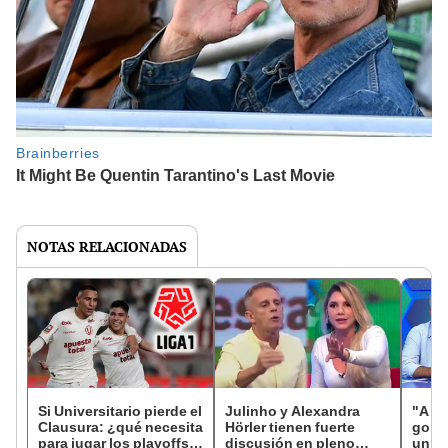
NOTAS RELACIONADAS
Si Universitario pierde el
Julinho y Alexandra
"A la 
Clausura: ¿qué necesita
Hörler tienen fuerte
gol":
para jugar los playoffs y
discusión en pleno
un du