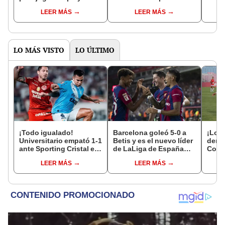
pelear el título?
programa: "No te lo voy
la si
LEER MÁS
LEER MÁS
a permitir"
Unive
Depo
LO MÁS VISTO
LO ÚLTIMO
¡Todo igualado!
Barcelona goleó 5-0 a
¡Lo v
Universitario empató 1-1
Betis y es el nuevo líder
derro
ante Sporting Cristal en
de LaLiga de España
Comer
el estadio Monumental
2023-24
de la
LEER MÁS
LEER MÁS
por el Torneo Clausura
de la Liga 1 2026