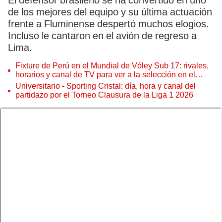
El defensor brasileño se ha convertido en uno
de los mejores del equipo y su última actuación
frente a Fluminense despertó muchos elogios.
Incluso le cantaron en el avión de regreso a
Lima.
Fixture de Perú en el Mundial de Vóley Sub 17: rivales,
horarios y canal de TV para ver a la selección en el
torneo
Universitario - Sporting Cristal: día, hora y canal del
partidazo por el Torneo Clausura de la Liga 1 2026