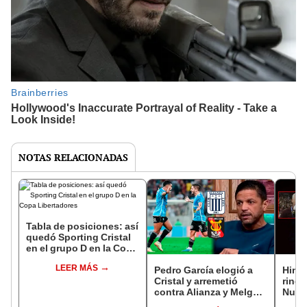
NOTAS RELACIONADAS
Tabla de posiciones: así
quedó Sporting Cristal
en el grupo D en la Copa
Libertadores
LEER MÁS
Pedro García elogió a
Hinch
Cristal y arremetió
rinde
contra Alianza y Melgar:
Nune
"Se acabó la milonga"
ganar