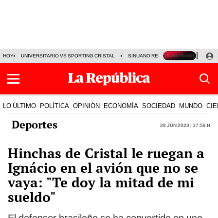
HOY
UNIVERSITARIO VS SPORTING CRISTAL
SINUANO RESULTADOS HOY
CA
LO ÚLTIMO
POLÍTICA
OPINIÓN
ECONOMÍA
SOCIEDAD
MUNDO
CIE
Deportes
28 Jun 2023 | 17:56 h
Hinchas de Cristal le ruegan a
Ignácio en el avión que no se
vaya: "Te doy la mitad de mi
sueldo"