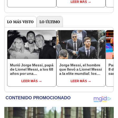
LEER MÁS
Suda
LO MÁS VISTO
LO ÚLTIMO
Murió Jorge Messi, papá
Jorge Messi, el hombre
Parti
de Lionel Messi, a los 68
que llevó a Lionel Messi
8 de 
años por una
a la elite mundial: los
canal
complicada enfermedad
momentos clave en la
EN V
LEER MÁS
LEER MÁS
carrera de su hijo