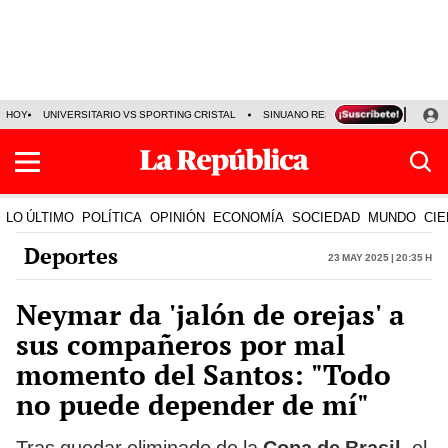
HOY
UNIVERSITARIO VS SPORTING CRISTAL
SINUANO RESULTADOS HOY
CA
LO ÚLTIMO
POLÍTICA
OPINIÓN
ECONOMÍA
SOCIEDAD
MUNDO
CIE
Deportes
23 May 2025 | 20:35 h
Neymar da 'jalón de orejas' a
sus compañeros por mal
momento del Santos: "Todo
no puede depender de mí"