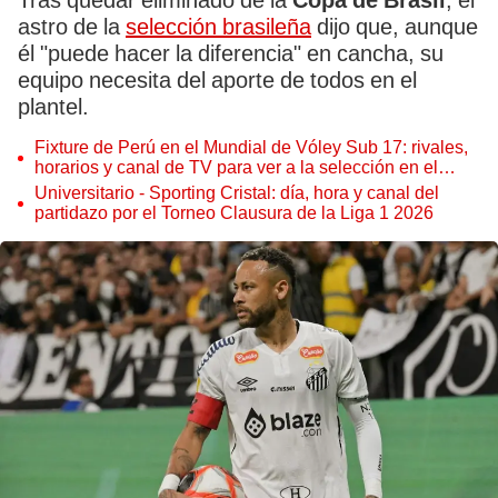
Tras quedar eliminado de la
Copa de Brasil
, el
astro de la
selección brasileña
dijo que, aunque
él "puede hacer la diferencia" en cancha, su
equipo necesita del aporte de todos en el
plantel.
Fixture de Perú en el Mundial de Vóley Sub 17: rivales,
horarios y canal de TV para ver a la selección en el
torneo
Universitario - Sporting Cristal: día, hora y canal del
partidazo por el Torneo Clausura de la Liga 1 2026