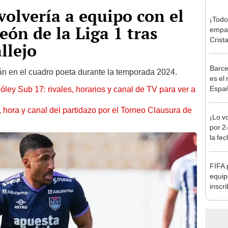
volvería a equipo con el
¡Todo
eón de la Liga 1 tras
empat
Crista
llejo
Monum
Claus
Barce
itán en el cuadro poeta durante la temporada 2024.
es el
Espa
óley Sub 17: rivales, horarios y canal de TV para ver a
ía, hora y canal del partidazo por el Torneo Clausura de
¡Lo v
por 2
la fe
FIFA 
equip
inscri
apare