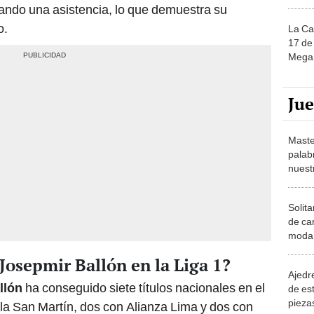
dando una asistencia, lo que demuestra su
o.
La Ca
17 de 
Mega 
Ju
Maste
palab
nuest
Solita
de ca
moda.
demue
 Josepmir Ballón en la Liga 1?
Ajedre
llón
ha conseguido siete títulos nacionales en el
de es
piezas
 la San Martín, dos con Alianza Lima y dos con