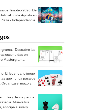
sa de Timoteo 2026: Del
Julio al 30 de Agosto en
Plaza - Independencia
egos
rgrama: ¡Descubre las
ras escondidas en
ro Mastergrama!
rio: El legendario juego
rtas que nunca pasa de
 Organiza el mazo y
stra tu habilidad.
z: El rey de los juegos
trategia. Mueve tus
, anticipa al rival y