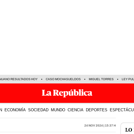
NUANO RESULTADOS HOY
CASO MOCHASUELDOS
MIGUEL TORRES
LEY PU
N
ECONOMÍA
SOCIEDAD
MUNDO
CIENCIA
DEPORTES
ESPECTÁCU
24 Nov 2024 | 15:37 h
LO