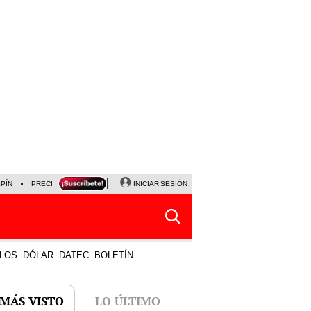
LPÍN
PRECIO DEL DÓLAR
CORTE DE LUZ
INICIAR SESIÓN
VIERNES 7 DE AGOSTO
ALBER
LOS
DÓLAR
DATEC
BOLETÍN
 MÁS VISTO
LO ÚLTIMO