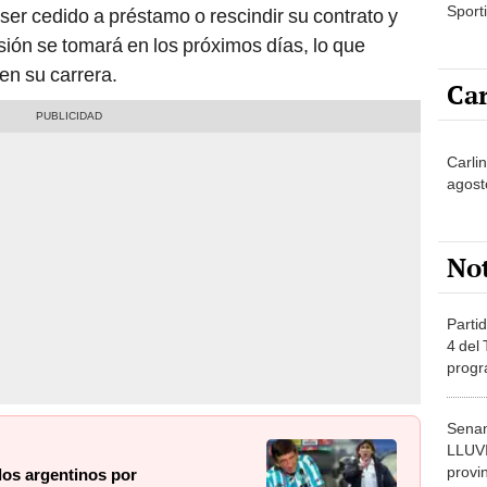
Sporti
ser cedido a préstamo o rescindir su contrato y
sión se tomará en los próximos días, lo que
en su carrera.
Car
Carli
agost
No
Partid
4 del
progr
dónde
Senam
LLUV
provi
los argentinos por