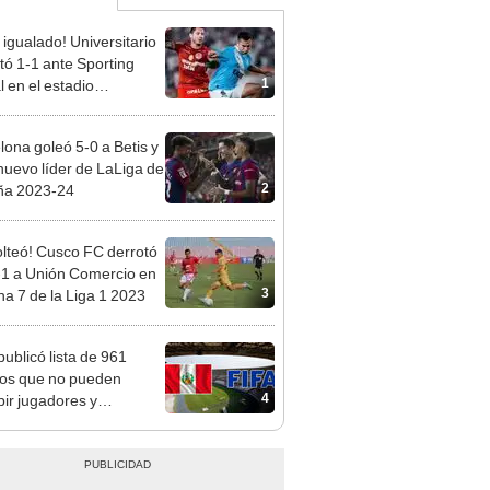
 igualado! Universitario
ó 1-1 ante Sporting
1
l en el estadio
ental por el Torneo
ura de la Liga 1 2026
lona goleó 5-0 a Betis y
 nuevo líder de LaLiga de
2
ña 2023-24
olteó! Cusco FC derrotó
-1 a Unión Comercio en
3
cha 7 de la Liga 1 2023
publicó lista de 961
os que no pueden
4
bir jugadores y
cen 3 clubes peruanos