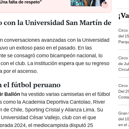
Una falta de respeto"
¡Va
 con la Universidad San Martín de
Circo 
del 15
en conversaciones avanzadas con la Universidad
Parqu
uvo un exitoso paso en el pasado. En las
Migue
nte se consagró como bicampeón nacional, lo
Circo
 con el club. La institución espera que su regreso
de Jul
Círcul
a por el ascenso.
n el fútbol peruano
Circo
Del 2
r Ballón
ha vestido varias camisetas en el fútbol
Costa
s como la Academia Deportiva Cantolao, River
 de Chile, Sporting Cristal y Alianza Lima. Su
Gran 
a Universidad César Vallejo, club con el que
del 10
porada 2024, el mediocampista disputó 25
en el