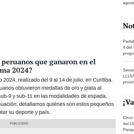
agost
No
Partid
4 del
progr
dónde
s peruanos que ganaron en el
ima 2024?
Senam
LLUV
24, realizado del 9 al 14 de julio, en Curitiba,
provi
ruanos obtuvieron medallas de oro y plata al
sub-9 y sub-11 en las modalidades de espada,
¡Va
ntinuación, detallamos quiénes son estos pequeños
tar su deporte y país.
Circo 
del 15
Parqu