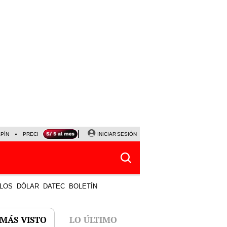
LPÍN
PRECIO DEL DÓLAR
CORTE DE LUZ
INICIAR SESIÓN
VIERNES 7 DE AGOSTO
ALBER
LOS
DÓLAR
DATEC
BOLETÍN
 MÁS VISTO
LO ÚLTIMO