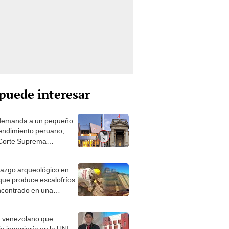
puede interesar
demanda a un pequeño
ndimiento peruano,
Corte Suprema
imó el caso: juicio duró
s
llazgo arqueológico en
que produce escalofríos:
ncontrado en una
rucción 325 años más
ua que Tenochtitlán
 venezolano que
a ingeniería en la UNI