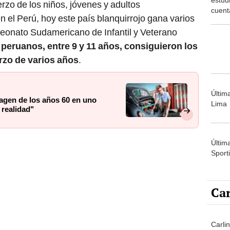
rzo de los niños, jóvenes y adultos
cuent
n el Perú, hoy este país blanquirrojo gana varios
que c
habla
eonato Sudamericano de Infantil y Veterano
 peruanos, entre 9 y 11 años, consiguieron los
rzo de varios años
.
Últim
agen de los años 60 en uno
Lima
 realidad"
Últim
Sporti
Car
Carli