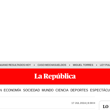
NUANO RESULTADOS HOY
CASO MOCHASUELDOS
MIGUEL TORRES
LEY PU
N
ECONOMÍA
SOCIEDAD
MUNDO
CIENCIA
DEPORTES
ESPECTÁCU
17 Jul 2024 | 8:08 h
LO