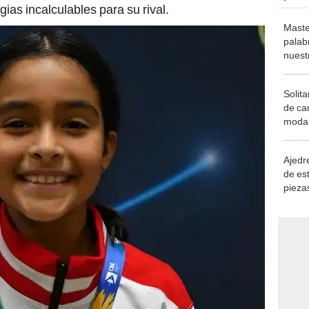
ias incalculables para su rival.
Maste
palab
nuest
Solita
de ca
moda.
demue
Ajedre
de es
piezas
consi