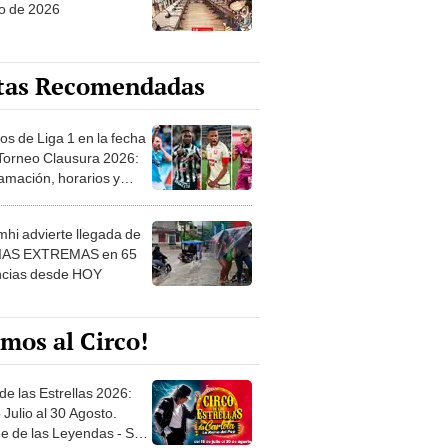
o de 2026
tas Recomendadas
os de Liga 1 en la fecha
 Torneo Clausura 2026:
amación, horarios y
 ver
hi advierte llegada de
IAS EXTREMAS en 65
ncias desde HOY
mos al Circo!
de las Estrellas 2026:
 Julio al 30 Agosto.
e de las Leyendas - San