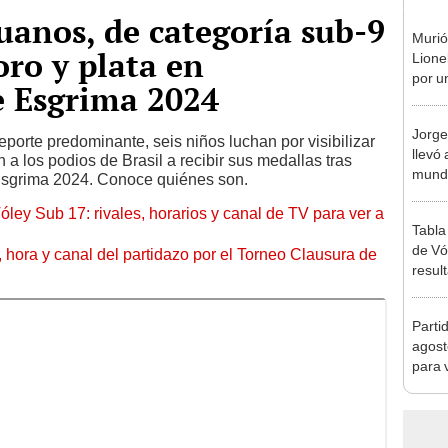
ruanos, de categoría sub-9
Murió
oro y plata en
Lione
por u
 Esgrima 2024
enfe
Jorge
eporte predominante, seis niños luchan por visibilizar
llevó 
 a los podios de Brasil a recibir sus medallas tras
mundi
sgrima 2024. Conoce quiénes son.
en la 
óley Sub 17: rivales, horarios y canal de TV para ver a
Tabla
de Vó
ía, hora y canal del partidazo por el Torneo Clausura de
resul
en fa
Parti
agost
para 