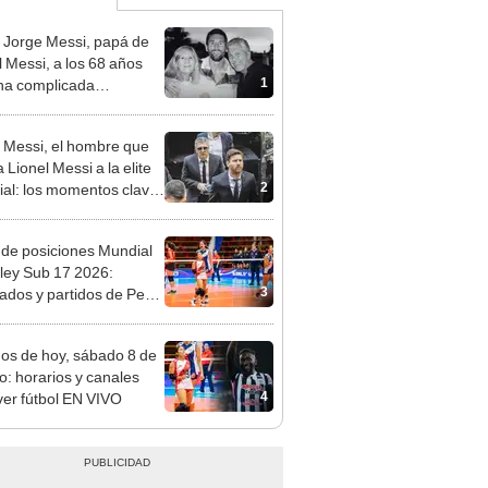
 Jorge Messi, papá de
l Messi, a los 68 años
1
na complicada
rmedad
 Messi, el hombre que
a Lionel Messi a la elite
2
al: los momentos clave
carrera de su hijo
 de posiciones Mundial
ley Sub 17 2026:
3
tados y partidos de Perú
se de grupos
dos de hoy, sábado 8 de
o: horarios y canales
4
ver fútbol EN VIVO