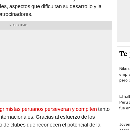
es, aspectos que dificultan su desarrollo y la
atrocinadores.
Te 
Nike 
empre
pero 
desest
7 año
El ha
Perú 
fue e
grimistas peruanos perseveran y compiten
tanto
const
ternacionales. Gracias al esfuerzo de los
antig
 de clubes que reconocen el potencial de la
Joven
estudi