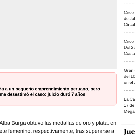
Migue
Circo
de Jul
Círcul
Circo
Del 2
Costa
Gran 
del 10
en el
a a un pequeño emprendimiento peruano, pero
ma desestimó el caso: juicio duró 7 años
La Ca
17 de 
Mega 
 Alba Burga obtuvo las medallas de oro y plata, en
Ju
ete femenino, respectivamente, tras superarse a