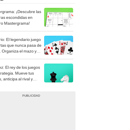
rgrama: ¡Descubre las
ras escondidas en
ro Mastergrama!
rio: El legendario juego
rtas que nunca pasa de
 Organiza el mazo y
stra tu habilidad.
z: El rey de los juegos
trategia. Mueve tus
, anticipa al rival y
gue el jaque mate.