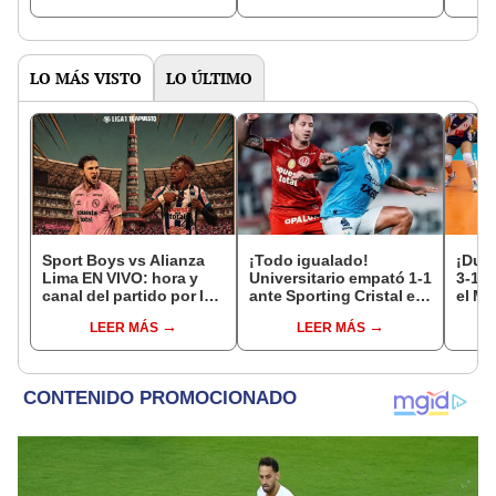
LO MÁS VISTO
LO ÚLTIMO
Sport Boys vs Alianza
¡Todo igualado!
¡Dura
Lima EN VIVO: hora y
Universitario empató 1-1
3-1 a
canal del partido por la
ante Sporting Cristal en
el Mu
fecha 4 del Torneo
el estadio Monumental
17
LEER MÁS
LEER MÁS
Clausura de la Liga 1
por el Torneo Clausura
2026
de la Liga 1 2026