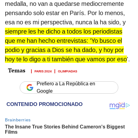
medalla, no van a quedarse mediocremente
pensando solo estar en París. Por lo menos,
esa no es mi perspectiva, nunca la ha sido, y
siempre les he dicho a todos los periodistas
que me han hecho entrevistas: 'Yo busco el
podio y gracias a Dios se ha dado, y hoy por
hoy te lo digo a ti también que vamos por eso
'.
PARIS 2024
OLIMPIADAS
Prefiero a La República en
Google