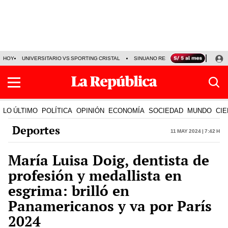
HOY
UNIVERSITARIO VS SPORTING CRISTAL
SINUANO RESULTADOS HOY
CA
LO ÚLTIMO
POLÍTICA
OPINIÓN
ECONOMÍA
SOCIEDAD
MUNDO
CIE
Deportes
11 May 2024 | 7:42 h
María Luisa Doig, dentista de
profesión y medallista en
esgrima: brilló en
Panamericanos y va por París
2024