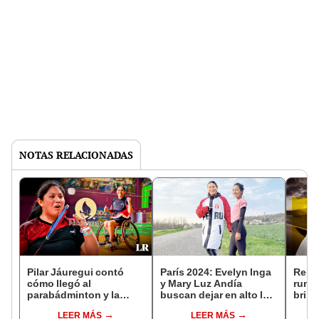
NOTAS RELACIONADAS
Pilar Jáuregui contó
París 2024: Evelyn Inga
Remig
cómo llegó al
y Mary Luz Andía
runn
parabádminton y la
buscan dejar en alto la
brill
revancha histórica que
marcha peruana
Saha
LEER MÁS
LEER MÁS
buscará en París 2024
compe