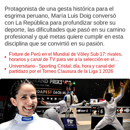
Protagonista de una gesta histórica para el
esgrima peruano, María Luis Doig conversó
con La República para profundizar sobre su
deporte, las dificultades que pasó en su camino
profesional y qué metas quiere cumplir en esta
disciplina que se convirtió en su pasión.
Fixture de Perú en el Mundial de Vóley Sub 17: rivales,
horarios y canal de TV para ver a la selección en el
torneo
Universitario - Sporting Cristal: día, hora y canal del
partidazo por el Torneo Clausura de la Liga 1 2026