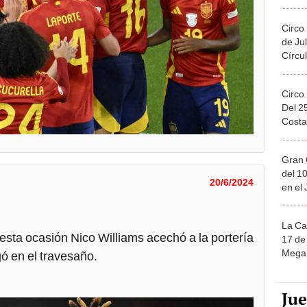
Migue
Circo
de Jul
Círcul
Circo
Del 2
Costa
Gran 
del 10
20/6/2024
en el
La Ca
esta ocasión Nico Williams acechó a la portería
17 de 
Mega 
gó en el travesaño.
Ju