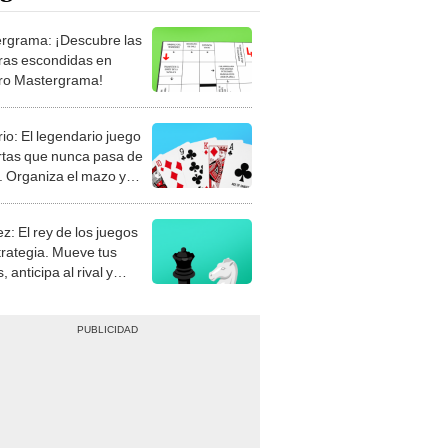
rgrama: ¡Descubre las
ras escondidas en
ro Mastergrama!
rio: El legendario juego
rtas que nunca pasa de
 Organiza el mazo y
stra tu habilidad.
z: El rey de los juegos
trategia. Mueve tus
, anticipa al rival y
gue el jaque mate.