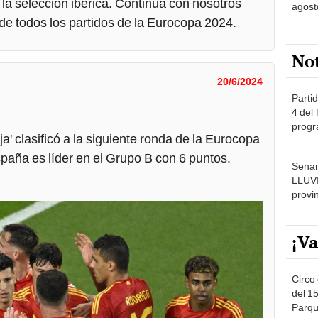
la selección ibérica. Continúa con nosotros
agost
 de todos los partidos de la Eurocopa 2024.
No
20/6/2024
Partid
4 del
progr
ja' clasificó a la siguiente ronda de la Eurocopa
dónde
spaña es líder en el Grupo B con 6 puntos.
Senam
LLUV
provi
¡Va
Circo 
del 15
Parqu