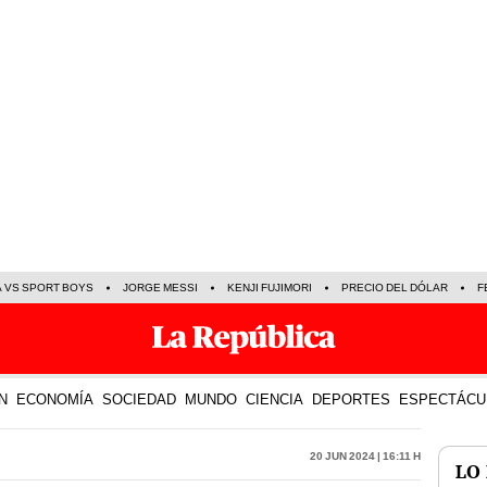
A VS SPORT BOYS
JORGE MESSI
KENJI FUJIMORI
PRECIO DEL DÓLAR
F
N
ECONOMÍA
SOCIEDAD
MUNDO
CIENCIA
DEPORTES
ESPECTÁCU
20 Jun 2024 | 16:11 h
LO