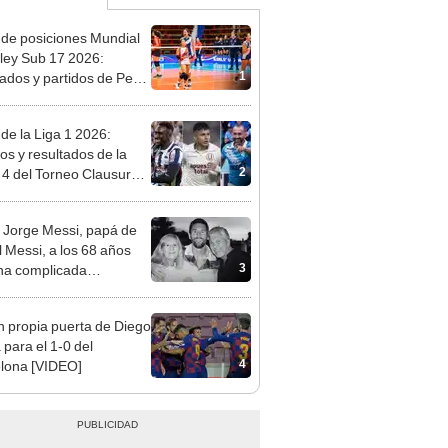
 de posiciones Mundial
ley Sub 17 2026:
1
tados y partidos de Perú
se de grupos
 de la Liga 1 2026:
dos y resultados de la
2
 4 del Torneo Clausura y
iones del Acumulado
 Jorge Messi, papá de
l Messi, a los 68 años
3
na complicada
rmedad
n propia puerta de Diego
 para el 1-0 del
4
lona [VIDEO]