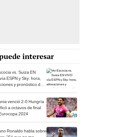
puede interesar
scocia vs. Suiza EN
vía ESPN y Sky: hora,
aciones y pronóstico del
o por la Euro
nia venció 2-0 Hungría
ificó a octavos de final
 Eurocopa 2024
iano Ronaldo habla sobre
tiro: "Sé que no me