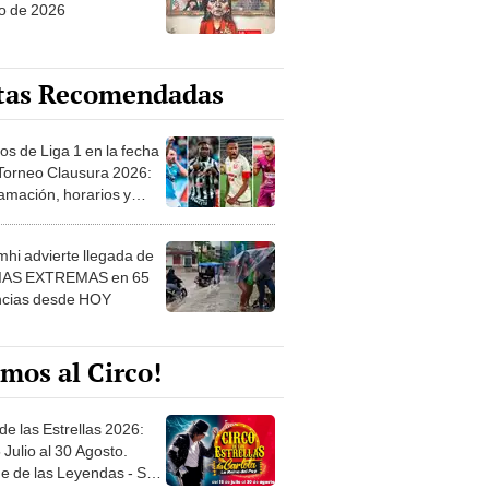
o de 2026
tas Recomendadas
os de Liga 1 en la fecha
 Torneo Clausura 2026:
amación, horarios y
 ver
hi advierte llegada de
IAS EXTREMAS en 65
ncias desde HOY
mos al Circo!
de las Estrellas 2026:
 Julio al 30 Agosto.
e de las Leyendas - San