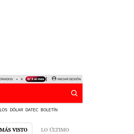
ERIADOS
KEIKO FUJIMORI
NALDY SALDAÑA
INICIAR SESIÓN
JAVIER MILEI
PARTIDOS DE
LOS
DÓLAR
DATEC
BOLETÍN
 MÁS VISTO
LO ÚLTIMO