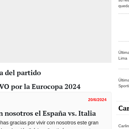
queda
fútbol
Últim
Lima
ia del partido
Últim
IVO por la Eurocopa 2024
Sporti
20/6/2024
Car
n nosotros el España vs. Italia
as gracias por vivir con nosotros este gran
Carli