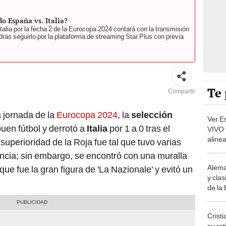
do España vs. Italia?
talia por la fecha 2 de la Eurocopa 2024 contará con la transmisión
ás seguirlo por la plataforma de streaming Star Plus con previa
Te 
Compartir
a jornada de la
Eurocopa 2024
, la
selección
Ver E
uen fútbol y derrotó a
Italia
por 1 a 0 tras el
VIVO 
aline
superioridad de la Roja fue tal que tuvo varias
partid
ncia; sin embargo, se encontró con una muralla
Alema
e fue la gran figura de 'La Nazionale' y evitó un
y clas
de la
Crist
su re