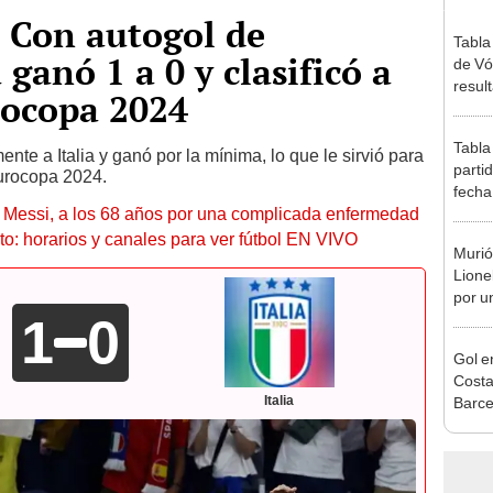
: Con autogol de
Tabla
 ganó 1 a 0 y clasificó a
de Vó
resul
rocopa 2024
en fa
Tabla
te a Italia y ganó por la mínima, lo que le sirvió para
parti
Eurocopa 2024.
fecha
l Messi, a los 68 años por una complicada enfermedad
posic
to: horarios y canales para ver fútbol EN VIVO
Murió
Lione
por u
1
0
enfe
Gol e
Costa
Italia
Barce