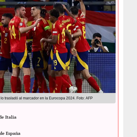
y lo trasladó al marcador en la Eurocopa 2024. Foto: AFP
e Italia
de España