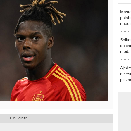
Maste
palab
nuest
Solita
de ca
moda.
demue
Ajedre
de es
piezas
consi