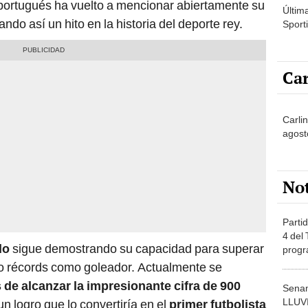
 portugués ha vuelto a mencionar abiertamente su
Últim
ando así un hito en la historia del deporte rey.
Sporti
Car
Carlin
agost
No
Partid
4 del
do
sigue demostrando su capacidad para superar
progr
dónde
do récords como goleador. Actualmente se
 de alcanzar la impresionante cifra de 900
Senam
LLUV
un logro que lo convertiría en el
primer futbolista