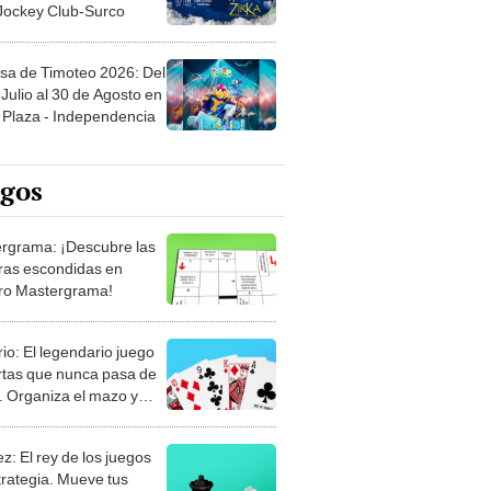
 Jockey Club-Surco
sa de Timoteo 2026: Del
Julio al 30 de Agosto en
Plaza - Independencia
egos
rgrama: ¡Descubre las
ras escondidas en
ro Mastergrama!
rio: El legendario juego
rtas que nunca pasa de
 Organiza el mazo y
stra tu habilidad.
z: El rey de los juegos
trategia. Mueve tus