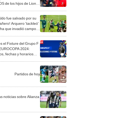
S de los hijos de Lionel
 y Luis Suárez
ldo fue salvado por su
ñero! Arquero 'tackleó'
cha que invadió campo
brazar a 'CR7'
s el Fixture del Grupo F
a EUROCOPA 2024:
os, fechas y horarios
rmados
Partidos de hoy
as noticias sobre Alianza