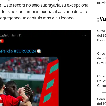
provi
o
. Este récord no solo subrayaría su excepcional
orte, sino que también podría alcanzarlo durante
¡Va
 agregando un capítulo más a su legado
Circo 
del 15
Parqu
Migue
Circo
de Jul
Círcul
Circo
Del 2
Costa
Gran 
del 10