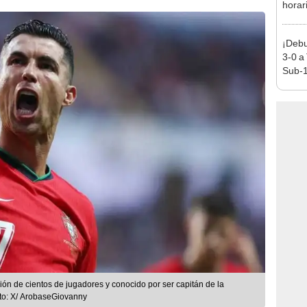
horar
ver a 
¡Debu
3-0 a
Sub-1
ción de cientos de jugadores y conocido por ser capitán de la
to: X/ ArobaseGiovanny