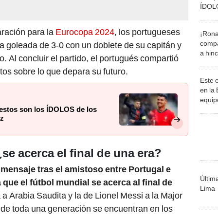
ÍDOLO
Messi
ración para la
Eurocopa 2024
, los portugueses
¡Rona
compa
na goleada de 3-0 con un doblete de su capitán y
a hin
. Al concluir el partido, el portugués compartió
por a
os sobre lo que depara su futuro.
Este e
en l
equip
 estos son los ÍDOLOS de los
confi
ez
se acerca el final de una era?
 mensaje tras el amistoso entre Portugal e
Últim
 que el fútbol mundial se acerca al final de
Lima
 a Arabia Saudita y la de Lionel Messi a la Major
 de toda una generación se encuentran en los