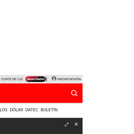
CORTE DE LUZ
VIERNES 7 DE AGOSTO
INICIAR SESIÓN
ALBERTO BENAVIDES
NALDY SALD
LOS
DÓLAR
DATEC
BOLETÍN