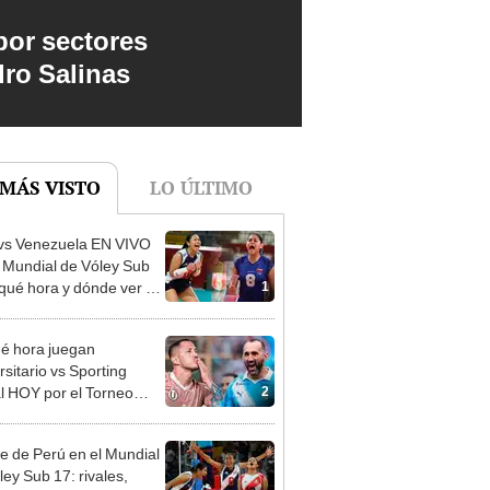
por sectores
dro Salinas
 MÁS VISTO
LO ÚLTIMO
vs Venezuela EN VIVO
l Mundial de Vóley Sub
1
 qué hora y dónde ver el
o de la fecha 2
é hora juegan
rsitario vs Sporting
2
al HOY por el Torneo
ura de la Liga 1 2026?
re de Perú en el Mundial
ley Sub 17: rivales,