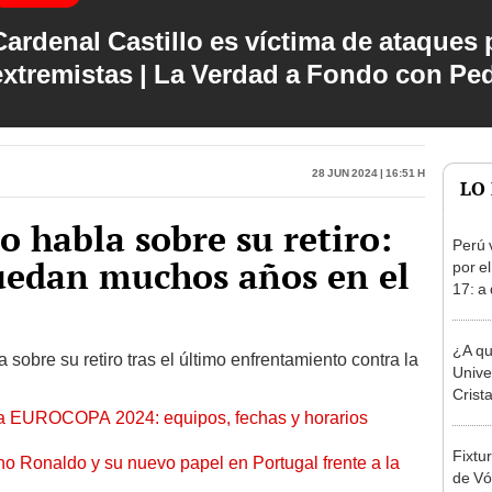
Cardenal Castillo es víctima de ataques 
extremistas | La Verdad a Fondo con Pe
28 Jun 2024 | 16:51 h
LO
o habla sobre su retiro:
Perú 
uedan muchos años en el
por e
17: a
partid
¿A qu
sobre su retiro tras el último enfrentamiento contra la
Unive
Crist
n la EUROCOPA 2024: equipos, fechas y horarios
Claus
Fixtu
ano Ronaldo y su nuevo papel en Portugal frente a la
de Vó