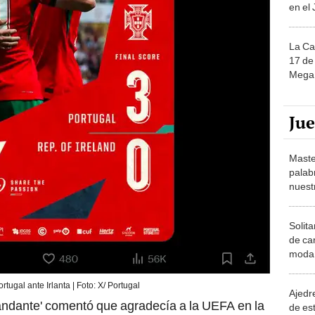
en el
La Ca
17 de 
Mega 
Ju
Maste
palab
nuest
Solita
de ca
moda.
demue
rtugal ante Irlanta | Foto: X/ Portugal
Ajedre
omandante' comentó que agradecía a la UEFA en la
de es