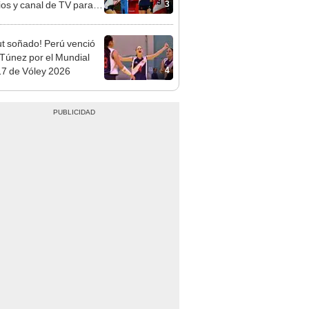
3
ios y canal de TV para
la selección en el torneo
t soñado! Perú venció
 Túnez por el Mundial
4
7 de Vóley 2026