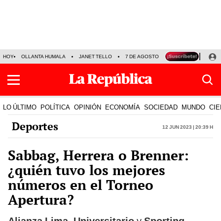
HOY
OLLANTA HUMALA
JANET TELLO
7 DE AGOSTO
TINKA RESULTADOS
LO ÚLTIMO
POLÍTICA
OPINIÓN
ECONOMÍA
SOCIEDAD
MUNDO
CIE
Deportes
12 Jun 2023 | 20:39 h
Sabbag, Herrera o Brenner:
¿quién tuvo los mejores
números en el Torneo
Apertura?