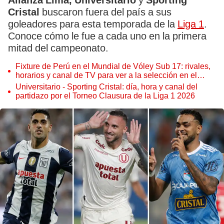
Alianza Lima, Universitario
y
Sporting
Cristal
buscaron fuera del país a sus
goleadores para esta temporada de la
Liga 1
.
Conoce cómo le fue a cada uno en la primera
mitad del campeonato.
Fixture de Perú en el Mundial de Vóley Sub 17: rivales,
horarios y canal de TV para ver a la selección en el
torneo
Universitario - Sporting Cristal: día, hora y canal del
partidazo por el Torneo Clausura de la Liga 1 2026