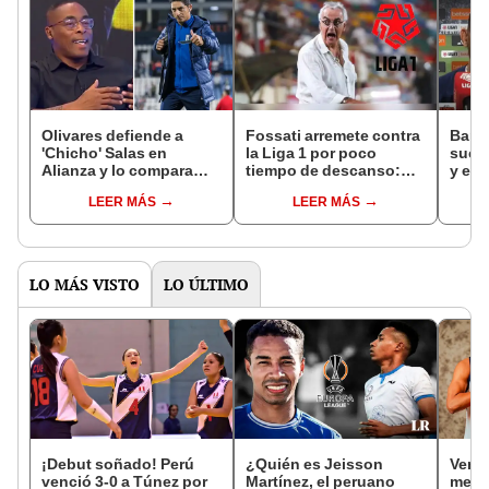
Olivares defiende a
Fossati arremete contra
Barco
'Chicho' Salas en
la Liga 1 por poco
suce
Alianza y lo compara
tiempo de descanso:
y exp
con DT que la 'rompe' en
"Es una ventaja
'pele
LEER MÁS
LEER MÁS
Argentina
clarísima (para
pena
Huancayo)"
LO MÁS VISTO
LO ÚLTIMO
¡Debut soñado! Perú
¿Quién es Jeisson
Vene
venció 3-0 a Túnez por
Martínez, el peruano
metro