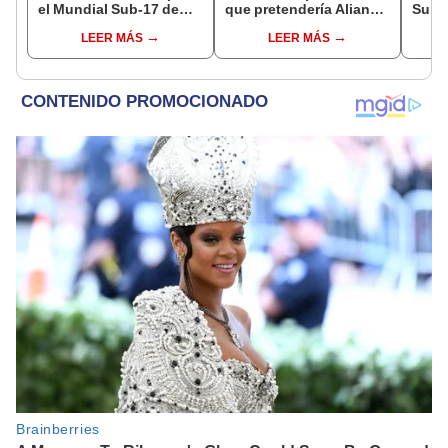
el Mundial Sub-17 de
que pretendería Alianza
Super
Vóley 2026
Lima y juega en el fútbol
Balon
LEER MÁS
LEER MÁS
español?
prom
selec