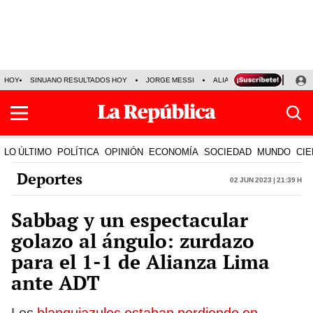
HOY
SINUANO RESULTADOS HOY
JORGE MESSI
ALIANZA LIMA VS SPORT BO
LO ÚLTIMO
POLÍTICA
OPINIÓN
ECONOMÍA
SOCIEDAD
MUNDO
CIE
Deportes
02 Jun 2023 | 21:39 h
Sabbag y un espectacular
golazo al ángulo: zurdazo
para el 1-1 de Alianza Lima
ante ADT