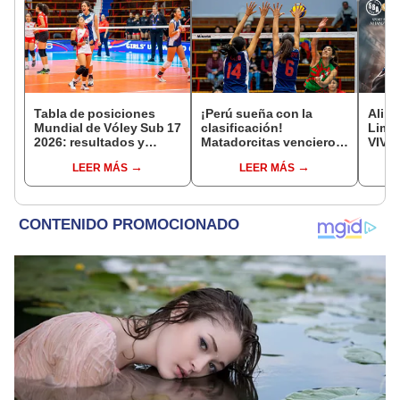
Tabla de posiciones
¡Perú sueña con la
Aline
Mundial de Vóley Sub 17
clasificación!
Lima
2026: resultados y
Matadorcitas vencieron
VIVO:
partidos de Perú en fase
3-2 a México por el
posib
LEER MÁS
LEER MÁS
de grupos
Mundial de Vóley Sub 17
de ho
Claus
2026