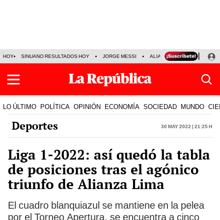
HOY
SINUANO RESULTADOS HOY
JORGE MESSI
ALIANZA LIMA VS SPORT BO
LO ÚLTIMO
POLÍTICA
OPINIÓN
ECONOMÍA
SOCIEDAD
MUNDO
CIE
Deportes
30 May 2022 | 21:25 h
Liga 1-2022: así quedó la tabla
de posiciones tras el agónico
triunfo de Alianza Lima
El cuadro blanquiazul se mantiene en la pelea
por el Torneo Apertura, se encuentra a cinco