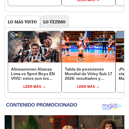
LEER MÁS
LO MÁS VISTO
LO ÚLTIMO
Alineaciones Alianza
Tabla de posiciones
¡Perú
Lima vs Sport Boys EN
Mundial de Vóley Sub 17
clasi
VIVO: estos son los
2026: resultados y
Mata
posibles 11 del partido
partidos de Perú en fase
3-2 a
LEER MÁS
LEER MÁS
de hoy por el Torneo
de grupos
Mundi
Clausura de la Liga 1
2026