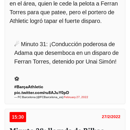
en el área, quien le cede la pelota a Ferran
Torres para que patee, pero el portero de
Athletic logró tapar el fuerte disparo.
☄ Minuto 31: ¡Conducción poderosa de
Adama que desemboca en un disparo de
Ferran Torres, detenido por Unai Simón!
⚽
#BarçaAthletic
pic.twitter.com/ru8AJuY0pD
— FC Barcelona (@FCBarcelona_es)
February 27, 2022
15:30
27/2/2022