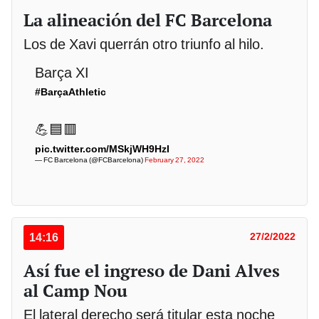
La alineación del FC Barcelona
Los de Xavi querrán otro triunfo al hilo.
Barça XI
#BarçaAthletic
💪🟦🟥
pic.twitter.com/MSkjWH9HzI
— FC Barcelona (@FCBarcelona)
February 27, 2022
14:16
27/2/2022
Así fue el ingreso de Dani Alves
al Camp Nou
El lateral derecho será titular esta noche