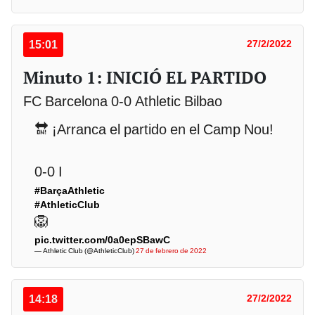
15:01
27/2/2022
Minuto 1: INICIÓ EL PARTIDO
FC Barcelona 0-0 Athletic Bilbao
🔛 ¡Arranca el partido en el Camp Nou!
0-0 I
#BarçaAthletic
#AthleticClub
🦁
pic.twitter.com/0a0epSBawC
— Athletic Club (@AthleticClub)
27 de febrero de 2022
14:18
27/2/2022