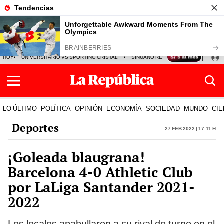
HOY
UNIVERSITARIO VS SPORTING CRISTAL
SINUANO RESULTADOS HOY
CA
LO ÚLTIMO
POLÍTICA
OPINIÓN
ECONOMÍA
SOCIEDAD
MUNDO
CIE
Deportes
27 Feb 2022 | 17:11 h
¡Goleada blaugrana!
Barcelona 4-0 Athletic Club
por LaLiga Santander 2021-
2022