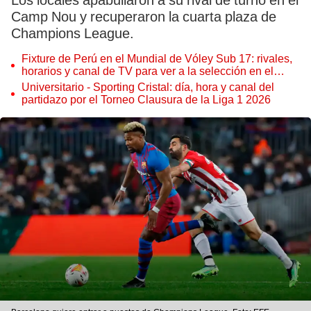
Los locales apabullaron a su rival de turno en el
Camp Nou y recuperaron la cuarta plaza de
Champions League.
Fixture de Perú en el Mundial de Vóley Sub 17: rivales,
horarios y canal de TV para ver a la selección en el
torneo
Universitario - Sporting Cristal: día, hora y canal del
partidazo por el Torneo Clausura de la Liga 1 2026