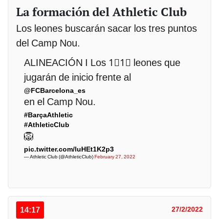
La formación del Athletic Club
Los leones buscarán sacar los tres puntos
del Camp Nou.
ALINEACIÓN I Los 1⃣1⃣ leones que
jugarán de inicio frente al
@FCBarcelona_es
en el Camp Nou.
#BarçaAthletic
#AthleticClub
🦁
pic.twitter.com/luHEt1K2p3
— Athletic Club (@AthleticClub)
February 27, 2022
14:17
27/2/2022