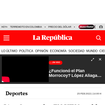
HOY
TERREMOTO EN COLOMBIA
PRECIO DEL DÓLAR
KEIKO FUJIMORI
P
LO ÚLTIMO
POLÍTICA
OPINIÓN
ECONOMÍA
SOCIEDAD
MUNDO
CIE
EN VIVO
¿Funcionó el Plan
Morrocoy? López Aliaga
favorito de Lima tras
jugada al JNE | Arde Troya
con Juliana Oxenford
Deportes
25 Feb 2022 | 14:00 h