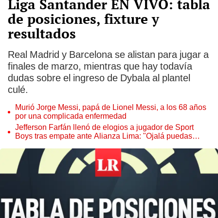
Liga Santander EN VIVO: tabla
de posiciones, fixture y
resultados
Real Madrid y Barcelona se alistan para jugar a
finales de marzo, mientras que hay todavía
dudas sobre el ingreso de Dybala al plantel
culé.
Murió Jorge Messi, papá de Lionel Messi, a los 68 años
por una complicada enfermedad
Jefferson Farfán llenó de elogios a jugador de Sport
Boys tras empate ante Alianza Lima: "Ojalá puedas
volver pronto a tu casa"