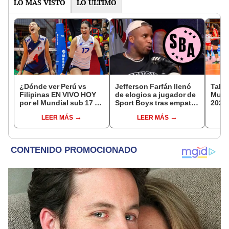
LO MÁS VISTO
LO ÚLTIMO
¿Dónde ver Perú vs
Jefferson Farfán llenó
Tabla
Filipinas EN VIVO HOY
de elogios a jugador de
Mundi
por el Mundial sub 17 de
Sport Boys tras empate
2026:
Vóley 2026?
ante Alianza Lima:
parti
LEER MÁS
LEER MÁS
"Ojalá puedas volver
de g
pronto a tu casa"