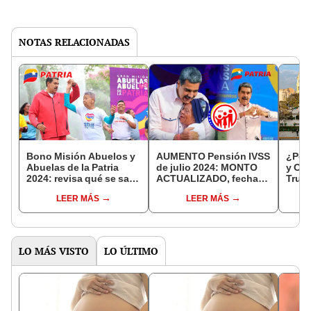
NOTAS RELACIONADAS
Bono Misión Abuelos y
AUMENTO Pensión IVSS
¿Por 
Abuelas de la Patria
de julio 2024: MONTO
y Cix
2024: revisa qué se sabe
ACTUALIZADO, fecha
Truji
del SUBSIDIO y quiénes
del depósito y
resp
LEER MÁS
LEER MÁS
COBRAN
beneficiarios
LO MÁS VISTO
LO ÚLTIMO