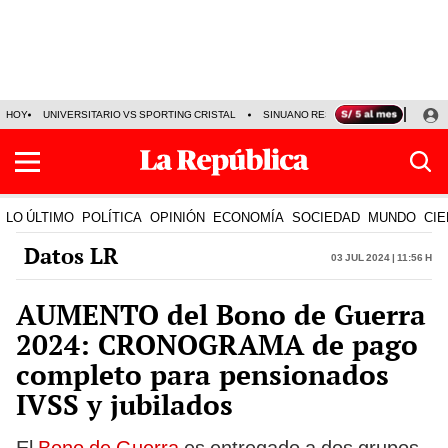
HOY
UNIVERSITARIO VS SPORTING CRISTAL
SINUANO RESULTADOS HOY
CA
LO ÚLTIMO
POLÍTICA
OPINIÓN
ECONOMÍA
SOCIEDAD
MUNDO
CIE
Datos LR
03 Jul 2024 | 11:56 h
AUMENTO del Bono de Guerra
2024: CRONOGRAMA de pago
completo para pensionados
IVSS y jubilados