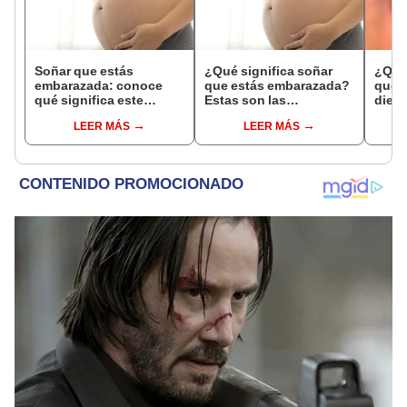
Soñar que estás
¿Qué significa soñar
¿Qué 
embarazada: conoce
que estás embarazada?
que s
qué significa este
Estas son las
dient
interesante sueño
interpretaciones más
pres
LEER MÁS
LEER MÁS
comunes