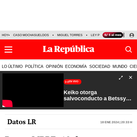
HOY
CASO MOCHASUELDOS
MIGUEL TORRES
LEY PULPÍN
PRECIO DEL
LO ÚLTIMO
POLÍTICA
OPINIÓN
ECONOMÍA
SOCIEDAD
MUNDO
CIE
EN VIVO
Keiko otorga
salvoconducto a Betssy
Chávez y renuevan
Petroperú | Sin Guion con
Rosa María Palacios
Datos LR
18 Ene 2024 | 20:33 h