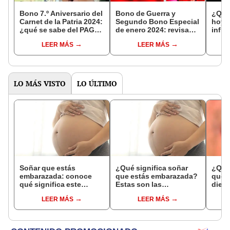
Bono 7.º Aniversario del
Bono de Guerra y
¿Qué
Carnet de la Patria 2024:
Segundo Bono Especial
hoy, 
¿qué se sabe del PAGO
de enero 2024: revisa
infl
del subsidio en
los NUEVOS MONTOS,
cerró
LEER MÁS
LEER MÁS
Venezuela?
FECHAS y ÚLTIMAS
NOTICIAS
LO MÁS VISTO
LO ÚLTIMO
Soñar que estás
¿Qué significa soñar
¿Qué 
embarazada: conoce
que estás embarazada?
que s
qué significa este
Estas son las
dient
interesante sueño
interpretaciones más
pres
LEER MÁS
LEER MÁS
comunes