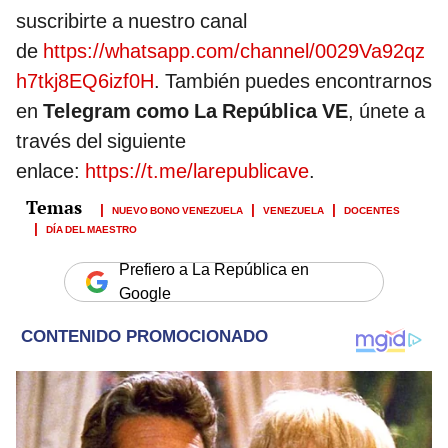
suscribirte a nuestro canal
de
https://whatsapp.com/channel/0029Va92qz
h7tkj8EQ6izf0H
. También puedes encontrarnos
en
Telegram como La República VE
, únete a
través del siguiente
enlace:
https://t.me/larepublicave
.
NUEVO BONO VENEZUELA
VENEZUELA
DOCENTES
DÍA DEL MAESTRO
Prefiero a La República en
Google