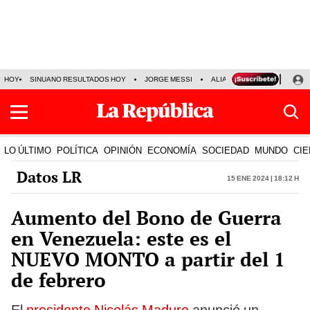
HOY
SINUANO RESULTADOS HOY
JORGE MESSI
ALIANZA LIMA VS SPORT BO
LO ÚLTIMO
POLÍTICA
OPINIÓN
ECONOMÍA
SOCIEDAD
MUNDO
CIE
Datos LR
15 Ene 2024 | 18:12 h
Aumento del Bono de Guerra
en Venezuela: este es el
NUEVO MONTO a partir del 1
de febrero