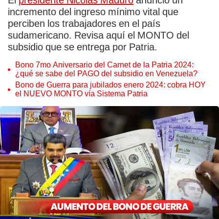
El
presidente Nicolás Maduro
anunció un
incremento del ingreso mínimo vital que
perciben los trabajadores en el país
sudamericano. Revisa aquí el MONTO del
subsidio que se entrega por Patria.
Bono 7mo Aniversario del Carnet de la Patria 2024:
¿qué se sabe del PAGO del subsidio en Venezuela?
Bono de Guerra para jubilados enero 2024: cobra HOY
el NUEVO MONTO vía Sistema Patria