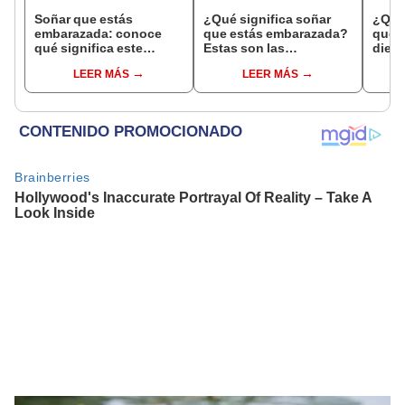
Soñar que estás
¿Qué significa soñar
¿Qué 
embarazada: conoce
que estás embarazada?
que s
qué significa este
Estas son las
dient
interesante sueño
interpretaciones más
pres
LEER MÁS
LEER MÁS
comunes