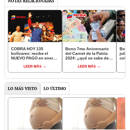
NOTAS RELACIONADAS
COBRA HOY 135
Bono 7mo Aniversario
Bono
bolívares: recibe el
del Carnet de la Patria
jubil
NUEVO PAGO en enero
2024: ¿qué se sabe del
cobr
2024 por el Sistema
PAGO del subsidio en
MONT
LEER MÁS
LEER MÁS
Patria
Venezuela?
Patri
LO MÁS VISTO
LO ÚLTIMO