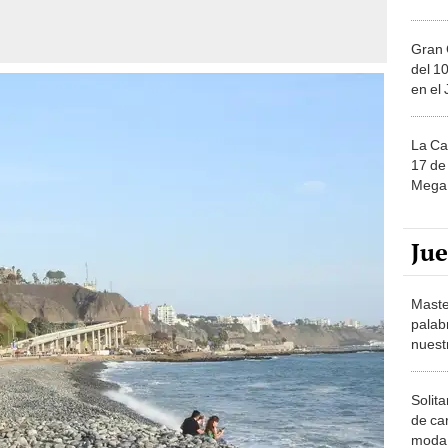
Gran 
del 10
en el
La Ca
17 de 
Mega 
Ju
Maste
palab
nuest
Solita
de ca
moda.