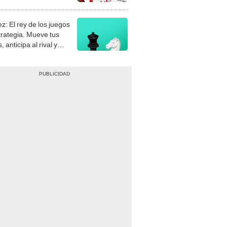
stra tu habilidad.
z: El rey de los juegos
trategia. Mueve tus
, anticipa al rival y
gue el jaque mate.