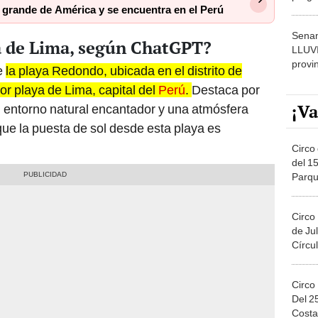
s grande de América y se encuentra en el Perú
dónde
Senam
ya de Lima, según ChatGPT?
LLUV
provi
e
la playa Redondo, ubicada en el distrito de
or playa de Lima, capital del
Perú
.
Destaca por
¡Va
su entorno natural encantador y una atmósfera
ue la puesta de sol desde esta playa es
Circo 
del 15
Parqu
Migue
Circo
de Jul
Círcul
Circo
Del 2
Costa