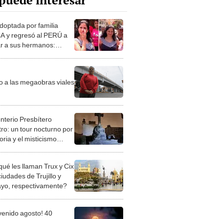
puede interesar
doptada por familia
 y regresó al PERÚ a
r a sus hermanos:
sitaba encontrarlos"
o a las megaobras viales
terio Presbítero
ro: un tour nocturno por
toria y el misticismo
o
qué les llaman Trux y Cix
ciudades de Trujillo y
ayo, respectivamente?
venido agosto! 40