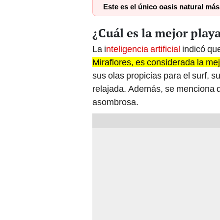
Este es el único oasis natural má
¿Cuál es la mejor pla
La i
nteligencia artificial
indicó qu
Miraflores, es considerada la mej
sus olas propicias para el surf, 
relajada. Además, se menciona q
asombrosa.