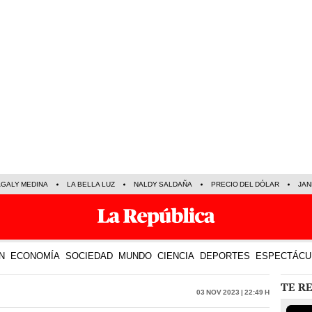
GALY MEDINA
LA BELLA LUZ
NALDY SALDAÑA
PRECIO DEL DÓLAR
JAN
N
ECONOMÍA
SOCIEDAD
MUNDO
CIENCIA
DEPORTES
ESPECTÁCU
TE R
03 Nov 2023 | 22:49 h