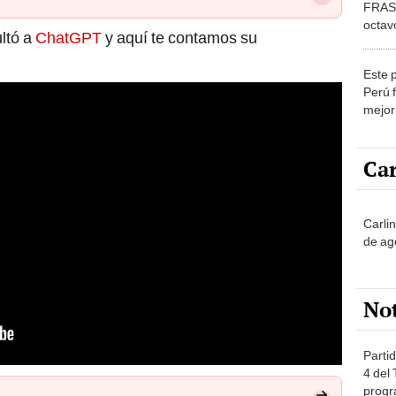
FRASE
octav
ultó a
ChatGPT
y aquí te contamos su
Este p
Perú 
mejor
Taste
Car
Carli
de ag
No
Partid
4 del
progr