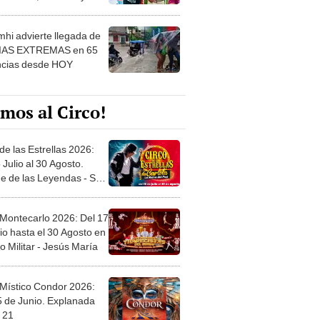
 ver
hi advierte llegada de
IAS EXTREMAS en 65
ncias desde HOY
mos al Circo!
de las Estrellas 2026:
 Julio al 30 Agosto.
e de las Leyendas - San
l
 Montecarlo 2026: Del 17
io hasta el 30 Agosto en
o Militar - Jesús María
 Místico Condor 2026:
5 de Junio. Explanada
 21