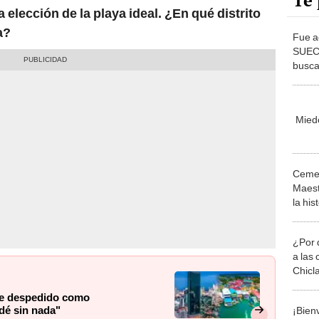
Te 
elección de la playa ideal. ¿En qué distrito
a?
Fue a
SUECA
busca
"Nece
Mied
Cemen
Maest
la his
limeñ
¿Por 
a las 
Chicl
fue despedido como
dé sin nada"
¡Bien