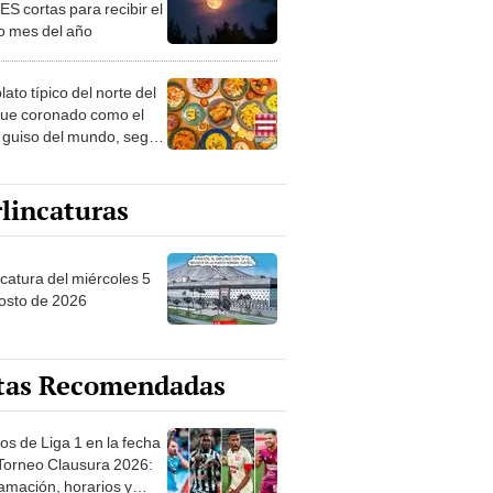
S cortas para recibir el
o mes del año
lato típico del norte del
fue coronado como el
 guiso del mundo, según
 Atlas
lincaturas
ncatura del miércoles 5
osto de 2026
tas Recomendadas
os de Liga 1 en la fecha
 Torneo Clausura 2026:
amación, horarios y