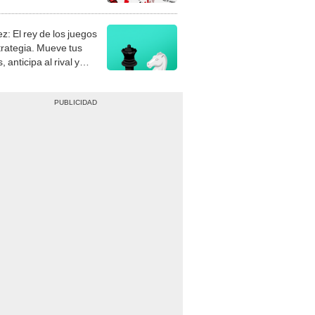
stra tu habilidad.
z: El rey de los juegos
trategia. Mueve tus
, anticipa al rival y
gue el jaque mate.