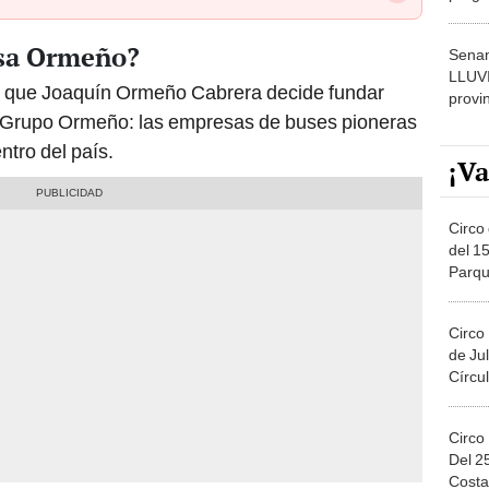
dónde
esa Ormeño?
Senam
LLUV
 en que Joaquín Ormeño Cabrera decide fundar
provi
 Grupo Ormeño: las empresas de buses pioneras
ntro del país.
¡Va
Circo 
del 15
Parqu
Migue
Circo
de Jul
Círcul
Circo
Del 2
Costa