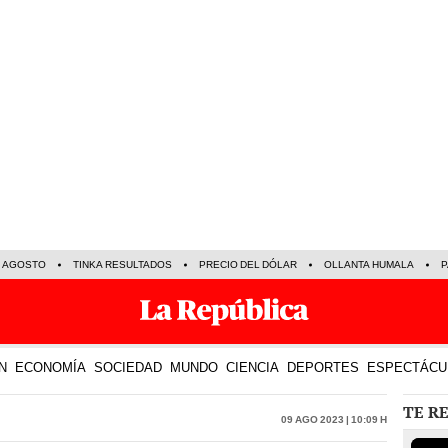
E AGOSTO
TINKA RESULTADOS
PRECIO DEL DÓLAR
OLLANTA HUMALA
P
N
ECONOMÍA
SOCIEDAD
MUNDO
CIENCIA
DEPORTES
ESPECTÁCU
TE R
09 Ago 2023 | 10:09 h