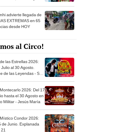
 ver
hi advierte llegada de
IAS EXTREMAS en 65
ncias desde HOY
mos al Circo!
de las Estrellas 2026:
 Julio al 30 Agosto.
e de las Leyendas - San
l
 Montecarlo 2026: Del 17
io hasta el 30 Agosto en
o Militar - Jesús María
 Místico Condor 2026:
5 de Junio. Explanada
 21