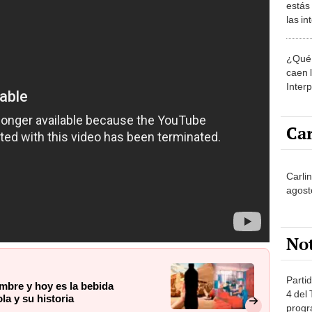
estás
las i
comu
¿Qué 
caen 
Inter
y pos
Car
Carli
agost
No
Partid
bre y hoy es la bebida
4 del
la y su historia
progr