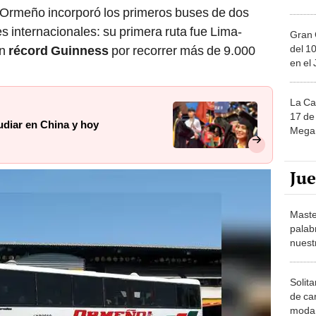
 Ormeño incorporó los primeros buses de dos
es internacionales: su primera ruta fue Lima-
Gran 
del 10
un
récord Guinness
por recorrer más de 9.000
en el
La Ca
17 de 
udiar en China y hoy
Mega 
Ju
Maste
palab
nuest
Solita
de ca
moda.