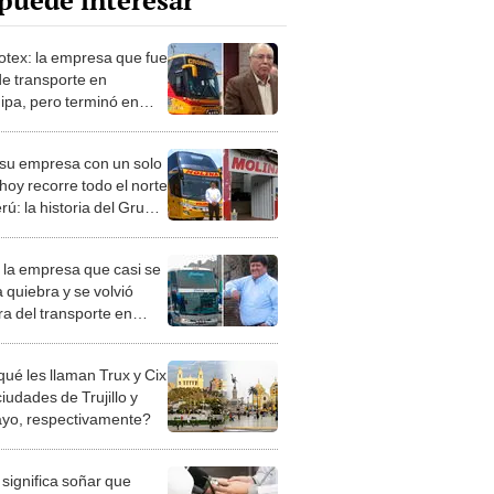
puede interesar
tex: la empresa que fue
de transporte en
ipa, pero terminó en
ra
ó su empresa con un solo
hoy recorre todo el norte
rú: la historia del Grupo
a
: la empresa que casi se
a quiebra y se volvió
ra del transporte en
ca
qué les llaman Trux y Cix
ciudades de Trujillo y
ayo, respectivamente?
significa soñar que