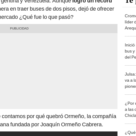
Te 
Argentina y Venezuela. Aunque
logró un
récord
era en traer buses de dos pisos, dejó de ofrecer
Cromo
 mercado ¿Qué fue lo que pasó?
líder 
Arequ
quieb
Inici
bus y 
del Pe
Molin
Julsa
va a l
pione
Julia
¿Por 
a las 
Chicl
te contamos por qué quebró Ormeño, la compañía
eruana fundada por Joaquín Ormeño Cabrera.
¿Qué 