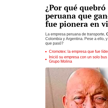
¿Por qué quebró
peruana que gan
fue pionera en v
La empresa peruana de transporte,
O
Colombia y Argentina. Pese a ello, y
que pasó?
Cromotex: la empresa que fue líde
Inició su empresa con un solo bus y
Grupo Molina