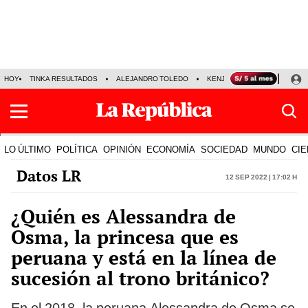
HOY
TINKA RESULTADOS
ALEJANDRO TOLEDO
KENJI FUJIMORI
PRECIO
LO ÚLTIMO
POLÍTICA
OPINIÓN
ECONOMÍA
SOCIEDAD
MUNDO
CIE
Datos LR
12 Sep 2022 | 17:02 h
¿Quién es Alessandra de
Osma, la princesa que es
peruana y está en la línea de
sucesión al trono británico?