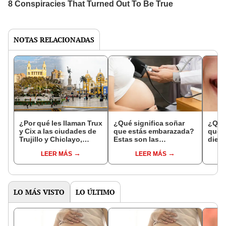
NOTAS RELACIONADAS
¿Por qué les llaman Trux
¿Qué significa soñar
¿Qué 
y Cix a las ciudades de
que estás embarazada?
que s
Trujillo y Chiclayo,
Estas son las
dien
respectivamente?
interpretaciones más
Inter
LEER MÁS
LEER MÁS
comunes
psico
expl
LO MÁS VISTO
LO ÚLTIMO