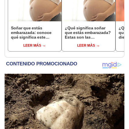
Soñar que estás
¿Qué significa soñar
¿Qué 
embarazada: conoce
que estás embarazada?
que s
qué significa este
Estas son las
dient
interesante sueño
interpretaciones más
pres
LEER MÁS
LEER MÁS
comunes