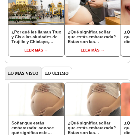
¿Por qué les llaman Trux
¿Qué significa soñar
¿Qué 
y Cix a las ciudades de
que estás embarazada?
que s
Trujillo y Chiclayo,
Estas son las
dien
respectivamente?
interpretaciones más
Inter
LEER MÁS
LEER MÁS
comunes
psico
expl
LO MÁS VISTO
LO ÚLTIMO
Soñar que estás
¿Qué significa soñar
¿Qué 
embarazada: conoce
que estás embarazada?
que s
qué significa este
Estas son las
dient