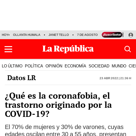
HOY
OLLANTA HUMALA
JANET TELLO
7 DE AGOSTO
TINKA RESULTADOS
LO ÚLTIMO
POLÍTICA
OPINIÓN
ECONOMÍA
SOCIEDAD
MUNDO
CIE
Datos LR
23 Abr 2022 | 21:36 h
¿Qué es la coronafobia, el
trastorno originado por la
COVID-19?
El 70% de mujeres y 30% de varones, cuyas
edades oscilan entre 30 a 55 años, presentan