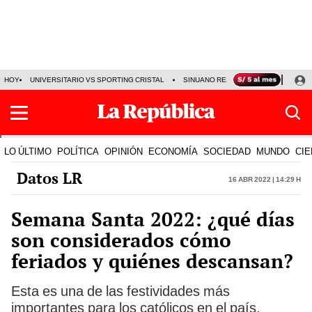
HOY
UNIVERSITARIO VS SPORTING CRISTAL
SINUANO RESULTADOS HOY
CA
LO ÚLTIMO
POLÍTICA
OPINIÓN
ECONOMÍA
SOCIEDAD
MUNDO
CIE
Datos LR
16 Abr 2022 | 14:29 h
Semana Santa 2022: ¿qué días
son considerados cómo
feriados y quiénes descansan?
Esta es una de las festividades más
importantes para los católicos en el país.