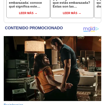
embarazada: conoce
que estás embarazada?
que s
qué significa este
Estas son las
dient
interesante sueño
interpretaciones más
pres
LEER MÁS
LEER MÁS
comunes