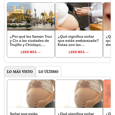
¿Por qué les llaman Trux
¿Qué significa soñar
¿Qué 
y Cix a las ciudades de
que estás embarazada?
que s
Trujillo y Chiclayo,
Estas son las
dien
respectivamente?
interpretaciones más
Inter
LEER MÁS
LEER MÁS
comunes
psico
expl
LO MÁS VISTO
LO ÚLTIMO
Soñar que estás
¿Qué significa soñar
¿Qué 