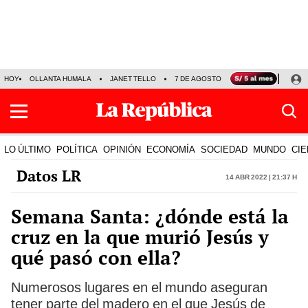
HOY
OLLANTA HUMALA
JANET TELLO
7 DE AGOSTO
TINKA RESULTADOS
LO ÚLTIMO
POLÍTICA
OPINIÓN
ECONOMÍA
SOCIEDAD
MUNDO
CIE
Datos LR
14 Abr 2022 | 21:37 h
Semana Santa: ¿dónde está la
cruz en la que murió Jesús y
qué pasó con ella?
Numerosos lugares en el mundo aseguran
tener parte del madero en el que Jesús de